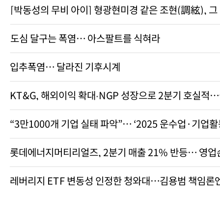
[박동성의 무비 아이] 형광현미경 같은 조현(調絃), 그
도심 달구는 폭염… 아스팔트를 식혀라
입추폭염… 달라진 기후시계
KT&G, 해외이익 확대∙NGP 성장으로 2분기 호실적
“3만1000개 기업 실태 파악”… ‘2025 운수업·기업
롯데에너지머티리얼즈, 2분기 매출 21% 반등… 영업
레버리지 ETF 변동성 인정한 청와대…김용범 책임론엔