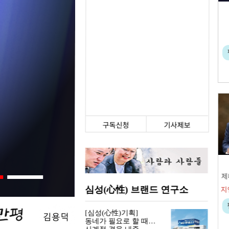
구독신청
기사제보
제
심성(心性) 브랜드 연구소
[심성(心性)기획]
동네가 필요로 할 때…