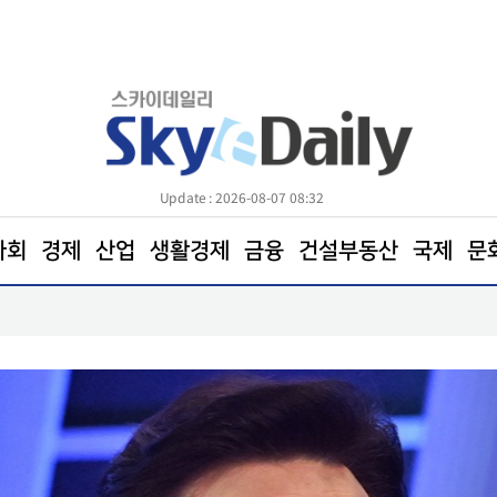
Update : 2026-08-07 08:32
사회
경제
산업
생활경제
금융
건설부동산
국제
문
기상’… 보다 안전한 하늘길 열린다
삼전닉스 소액주주들
철회해야"