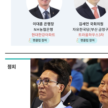
이대훈 은행장
김세연 국회의원
NH농협은행
자유한국당(부산 금정구
현대한강아파트
트라움하우스3차
55
79
팬클럽 참여
팬클럽 참여