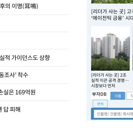
 후의 이명(耳鳴)
[리더가 사는 곳] 
‘에이전틱 금융’ 시
슈퍼SOL로 승부수
…실적 가이던스도 상향
활동조사’ 착수
[리더가 사는 곳] 2조
실적 이끈 공격 경영…
시장보다 먼저
손실은 169억원
움직이는 ‘불도저
부자DB
CEO’
이름
면적
 답 피해