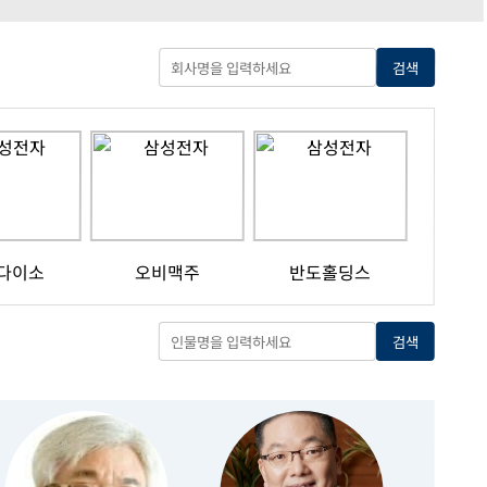
검색
다이소
오비맥주
반도홀딩스
검색