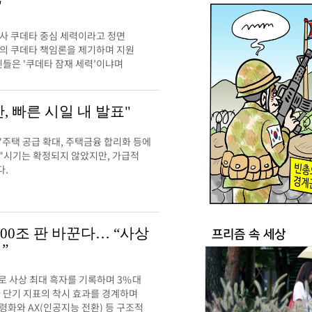
"
사 쿠데타 중심 세력이라고 정면
의 쿠데타 책임론을 제기하며 지원
인들은 '쿠데타 잠재 세력'이냐며
, 빠른 시일 내 발표"
"주택 공급 확대, 주택금융 합리화 등에
 "시기는 확정되지 않았지만, 가급적
다.
400조 판 바꾼다… “사상
프리즘 속 세상
”
러로 사상 최대 흑자를 기록하며 3%대
 단기 지표의 착시 효과를 경계하며
령화와 AX(인공지능 전환) 등 구조적