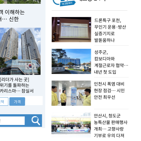
고객 이해하는
대… 신한
드론특구 포천,
무인기 운용·방산
실증기지로
발돋움하나
성주군,
캄보디아와
계절근로자 협약…
내년 첫 도입
[리더가 사는 곳]
인천시 폭염 대비
위기를 돌파하는
현장 점검… 시민
카리스마… 잠실서
시작되는 로켓 경영
안전 최우선
직책
가격
안산시, 청도군
농특산물 판매행사
개최… 고향사랑
기부로 우의 다져