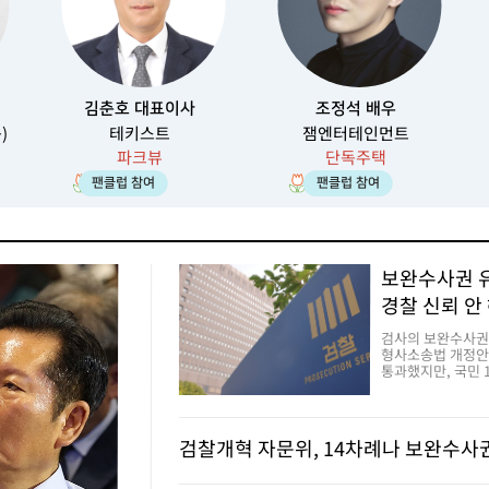
김춘호 대표이사
조정석 배우
)
테키스트
잼엔터테인먼트
파크뷰
단독주택
53
116
팬클럽 참여
팬클럽 참여
보완수사권 유
경찰 신뢰 안 
검사의 보완수사권
형사소송법 개정안
통과했지만, 국민 1
여전히 검찰의 보
의견인 것으로 조사
개정으로 수사 전권
대해서는