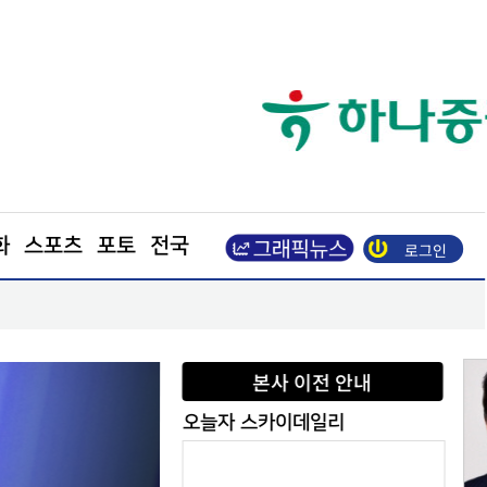
화
스포츠
포토
전국
로그인
, 270조 환원 공식 요구… "영업이익 N% 성과급
도심 달구는 폭염
본사 이전 안내
오늘자 스카이데일리