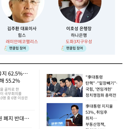
김주환 대표이사
이호성 은행장
힘스
하나은행
래미안에코팰리스
도화3지구우성
64
60
팬클럽 참여
팬클럽 참여
지 62.5%…
"李대통령
해 55.2%
탄핵"·"밑장빼기"…
국힘, '연임개헌'
을 골자로 한
이 국무회의를
정치쟁점화 총력전
0명 중 6명 이상은
완수사권이 필요하다는
李대통령 지지율
됐다. 이번 형소법
을 갖게 되는 경찰에
53%, 취임후
검찰개혁 자문위, 14차례나 보완수사권 폐지 반대… “정부, 의견 외면한 채 강행”
최저…
부동산정책,