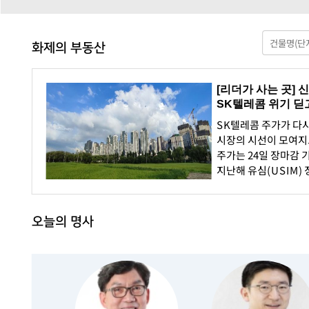
화제의 부동산
[리더가 사는 곳]
SK텔레콤 위기 딛고
SK텔레콤 주가가 다
시장의 시선이 모여지고
주가는 24일 장마감 기
지난해 유심(USIM) 
신저가(5만400원)
극복한 극적인 반등이
오늘의 명사