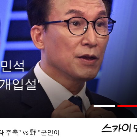
상’… 보다
다
 주축" vs 野 "군인이