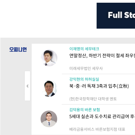
이재명의 세무테크
연말정산, 하반기 전략이 절세 좌우
미래세무법인 세무사
강익현의 허허실실
북·중·러 독재 3축과 입추(立秋)
(현)한국장학재단 대학생 멘토
김덕용의 바른 보험
5세대 실손과 도수치료 관리급여 
베라금융서비스 바른보험지점 대표