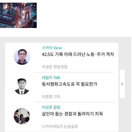
스카이 View
42.5도 기록 아래 드러난 노동·주거 격차
주경준 편집국장
데일리 Talk
동서평화고속도로 꼭 필요한가
이영훈 기자
이상준 칼럼
살인마 돕는 경찰과 돌려차기 지옥
스카이데일리 논설실장