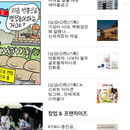
사계절 곁을 내준
새마을금고
[심성(心性)기획]
가성비 시대, 백화점은
왜 잘됐나…
신세계百의 역설
[심성(心性)기획]
대웅제약, 나보타 필두
글로벌제약사로
진화중
[심성(心性)기획] K-
스위트 아이콘
빙그레...전세계로
스며들다
창업 & 프랜차이즈
KT&G-중진공,