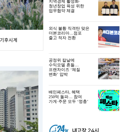
지역경제 활성화·
청년창업 육성 위한
업무협약 체결
외식 불황 직격탄 맞은
더본코리아…점포
줄고 적자 전환
 기후시계
공정위 칼날에
수익모델 흔들…
프랜차이즈 ‘체질
변화’ 압박
배민페스타, 혜택
250억 돌파… 참여
가게·주문 모두 ‘껑충’
내고장 24시