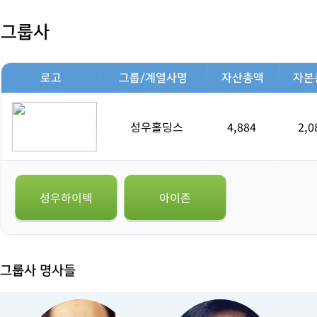
그룹사
로고
그룹/계열사명
자산총액
자본
성우홀딩스
4,884
2,0
성우하이텍
아이존
그룹사 명사들