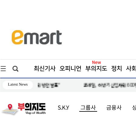
최신기사
오피니언
부의지도
정치
사
Latest News
안 발표"
코레일, 하반기 신입사원 600명 모집… 21일까지 접수
S.K.Y
그룹사
금융사