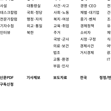
사설
대통령실
사건·사고
경영·CEO
전
데스크칼럼
국회·정당
사회·노동
재벌·대기업
건
전문가칼럼
행정·자치
복지·여성
중기·벤쳐
조
기자수첩
외교·통일
교육·취업
경제정책
유
인터뷰
북한
주거
소비자
제
국방·군사
시정·구정
식
의료·보건
경제사건
여
법조
거시경제
광
교통·환경
I
부음·인사
신문PDF
기사제보
보도자료
전국
정정/
구독신청