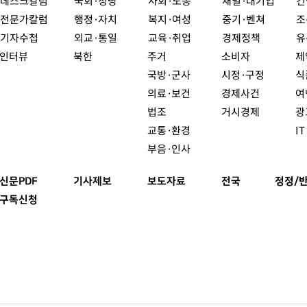
데스크칼럼
국회·정당
사회·노동
재벌·대기업
건
전문가칼럼
행정·자치
복지·여성
중기·벤쳐
조
기자수첩
외교·통일
교육·취업
경제정책
유
인터뷰
북한
주거
소비자
제
국방·군사
시정·구정
식
의료·보건
경제사건
여
법조
거시경제
광
교통·환경
I
부음·인사
신문PDF
기사제보
보도자료
전국
정정/
구독신청