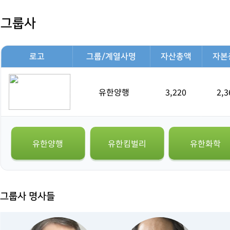
그룹사
로고
그룹/계열사명
자산총액
자본
유한양행
3,220
2,3
유한양행
유한킴벌리
유한화학
그룹사 명사들