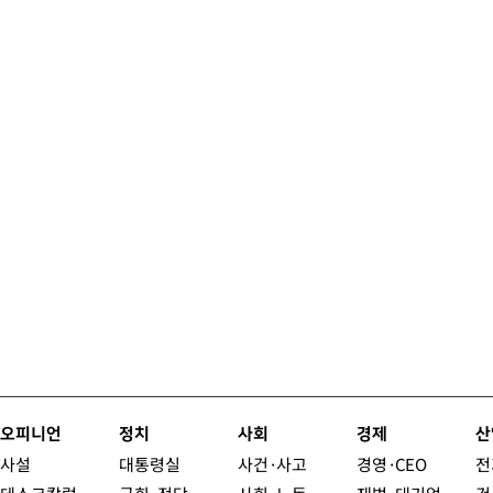
오피니언
정치
사회
경제
산
사설
대통령실
사건·사고
경영·CEO
전