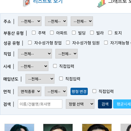
리스트로 보기
그래프로 
|
주소
|
주택
아파트
빌딩
빌라
토지
부동산 유형
|
자수성가형 창업
자수성가형 임원
자기재능형 
성공 유형
|
직업
|
직접입력
시세
|
직접입력
매입년도
|
직접입력
평형 변경
면적
|
검색
평균시세
검색