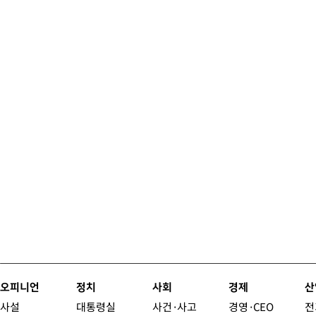
오피니언
정치
사회
경제
산
사설
대통령실
사건·사고
경영·CEO
전