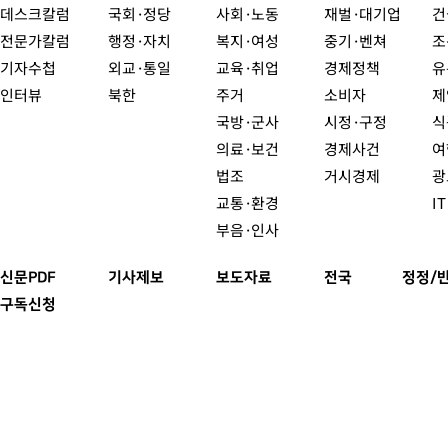
데스크칼럼
국회·정당
사회·노동
재벌·대기업
건
전문가칼럼
행정·자치
복지·여성
중기·벤쳐
조
기자수첩
외교·통일
교육·취업
경제정책
유
인터뷰
북한
주거
소비자
제
국방·군사
시정·구정
식
의료·보건
경제사건
여
법조
거시경제
광
교통·환경
I
부음·인사
신문PDF
기사제보
보도자료
전국
정정/
구독신청