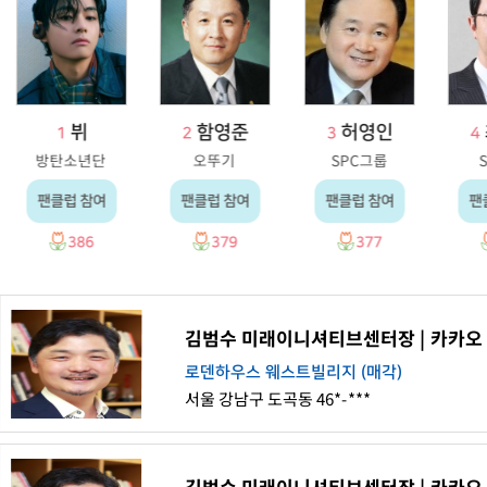
뷔
함영준
허영인
1
2
3
4
방탄소년단
오뚜기
SPC그룹
팬클럽 참여
팬클럽 참여
팬클럽 참여
팬
386
379
377
김범수 미래이니셔티브센터장 | 카카오
로덴하우스 웨스트빌리지 (매각)
서울 강남구 도곡동 46*-***
김범수 미래이니셔티브센터장 | 카카오