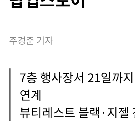
주경준 기자
7층 행사장서 21일까지
연계
뷰티레스트 블랙·지젤 전