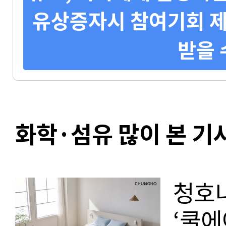
유상증자시 참여기회 제
받을 
화학·섬유 많이 본 기
청호나
‘쿨에