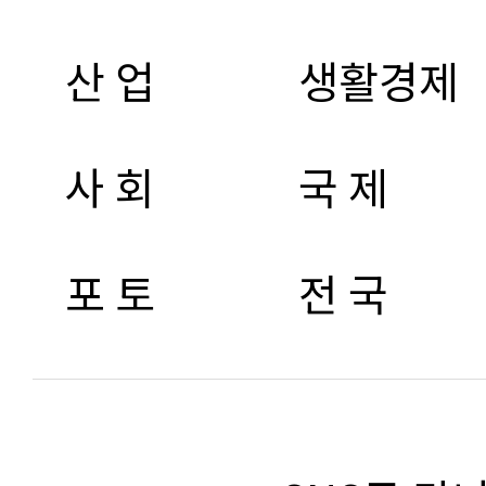
산 업
생활경제
사 회
국 제
포 토
전 국