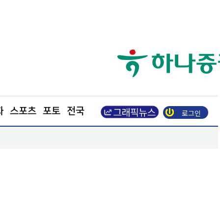
화
스포츠
포토
전국
로그인
장동혁 “부동산 지옥 만든 주범은 이재명 정권”