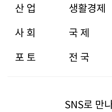
산 업
생활경제
사 회
국 제
포 토
전 국
SNS로 만