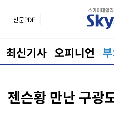
신문PDF
최신기사
오피니언
부
젠슨황 만난 구광