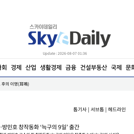
Update : 2026-08-07 01:36
사회
경제
산업
생활경제
금융
건설부동산
국제
문
 좌우한다
[사설] 반도체 강국은 모두 함께 할 ‘국책사업’
톱기사
|
서브톱
|
헤드라인
방민호 창작동화 ‘늑구의 9일’ 출간