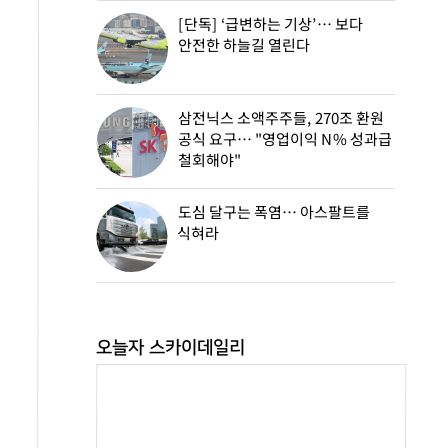
[단독] ‘급변하는 기상’… 보다
안전한 하늘길 열린다
삼전닉스 소액주주들, 270조 환원
공식 요구… "영업이익 N% 성과급
철회해야"
도심 달구는 폭염… 아스팔트를
식혀라
오늘자 스카이데일리