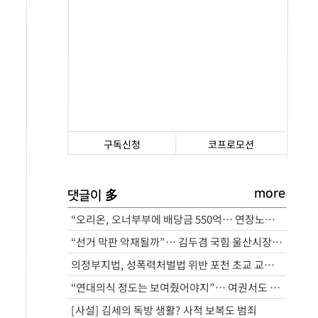
구독신청
코프로모션
more
多
댓글이
“오리온, 오너부부에 배당금 550억… 연장노동엔 수당 미지급”
“선거 막판 악재될까”… 김두겸 국힘 울산시장 후보 ‘기자 폭행’ 논란
의정부지법, 성폭력처벌법 위반 포천 초교 교사 실형 선고
“연대의식 정도는 보여줬어야지”… 여권서도 ‘삼전노조 파업 예고’ 비판
[사설] 김세의 독방 생활? 사적 보복도 범죄