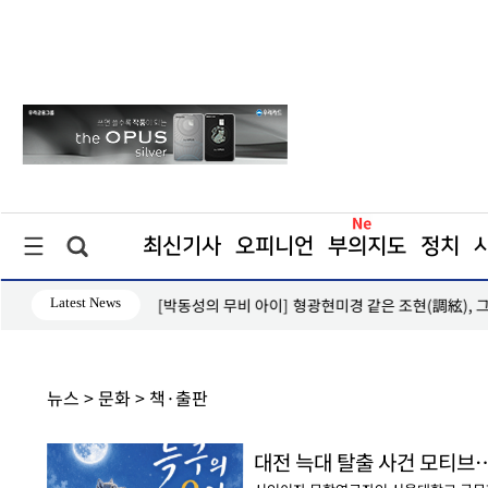
최신기사
오피니언
부의지도
정치
Latest News
 후의 이명(耳鳴)
[이재명의 세무테크] 연말정산, 하반기 전략이 절세
뉴스 > 문화 > 책·출판
대전 늑대 탈출 사건 모티브…