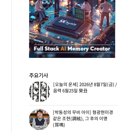
주요기사
[오늘의 운세] 2026년 8월7일(금) /
음력 6월25일 癸丑
[박동성의 무비 아이] 형광현미경
같은 조현(調絃), 그 후의 이명
(耳鳴)