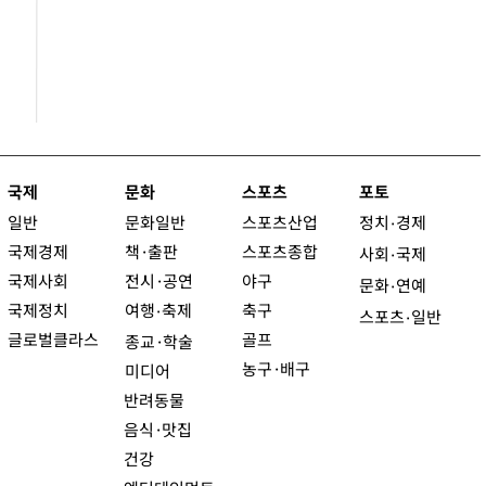
국제
문화
스포츠
포토
일반
문화일반
스포츠산업
정치
경제
·
국제경제
책·출판
스포츠종합
사회
국제
·
국제사회
전시·공연
야구
문화
연예
·
국제정치
여행
축제
축구
·
스포츠
일반
·
글로벌클라스
골프
종교·학술
농구·배구
미디어
반려동물
음식·맛집
건강