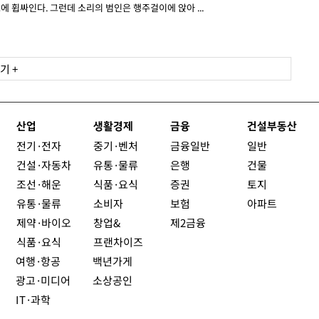
에 휩싸인다. 그런데 소리의 범인은 행주걸이에 앉아 ...
기 +
산업
생활경제
금융
건설부동산
전기·전자
중기·벤처
금융일반
일반
건설·자동차
유통·물류
은행
건물
조선·해운
식품·요식
증권
토지
유통·물류
소비자
보험
아파트
제약·바이오
창업&
제2금융
식품·요식
프랜차이즈
여행·항공
백년가게
광고·미디어
소상공인
IT·과학