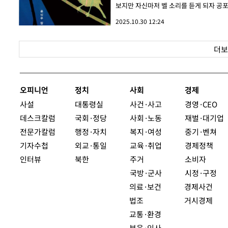
보지만 자신마저 벨 소리를 듣게 되자 공포
2025.10.30 12:24
더보
오피니언
정치
사회
경제
사설
대통령실
사건·사고
경영·CEO
데스크칼럼
국회·정당
사회·노동
재벌·대기업
전문가칼럼
행정·자치
복지·여성
중기·벤쳐
기자수첩
외교·통일
교육·취업
경제정책
인터뷰
북한
주거
소비자
국방·군사
시정·구정
의료·보건
경제사건
법조
거시경제
교통·환경
부음·인사