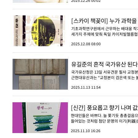
2025.12.26 00:02
[스카이 책꽂이] 누가 과학
기초과학연구원에서 근무하는 배대웅 작가는
세가지 주제에 맞춰 독일 카이저빌헬름협회
2025.12.08 08:00
유길준의 흔적 국가유산 된다
국가유산청은 13일 서유견문 필사 교정
근현대유산과는 “교정본이 검은색 또는 붉은
2025.11.13 11:54
[신간] 풍요롭고 향기 나며 
현대인들은 바쁘다. 늘 쫒기듯 총총걸음으
들어있는 것처럼 첨단 문명의 이기(利器)
2025.11.10 16:26