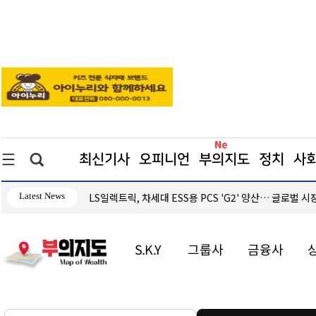
최신기사
오피니언
부의지도
정치
사
Latest News
자 지속
LS일렉트릭, 차세대 ESS용 PCS 'G2' 양산… 글로벌 시
S.K.Y
그룹사
금융사