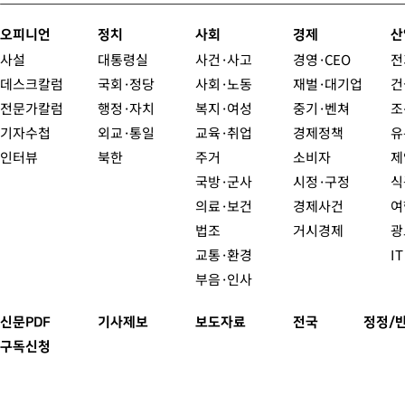
오피니언
정치
사회
경제
산
사설
대통령실
사건·사고
경영·CEO
전
데스크칼럼
국회·정당
사회·노동
재벌·대기업
건
전문가칼럼
행정·자치
복지·여성
중기·벤쳐
조
기자수첩
외교·통일
교육·취업
경제정책
유
인터뷰
북한
주거
소비자
제
국방·군사
시정·구정
식
의료·보건
경제사건
여
법조
거시경제
광
교통·환경
I
부음·인사
신문PDF
기사제보
보도자료
전국
정정/
구독신청