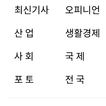
최신기사
오피니언
산 업
생활경제
사 회
국 제
포 토
전 국