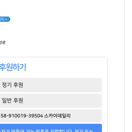
홍명보
양홍석
권성준
[관련 기사]
[관련 기사]
[관련 기사]
지 +
대한민국 축구 국가대표팀
대신증권
비아 톨레도 파스타바
타워팰리스
나인원한남
빌딩
팬클럽 참여
팬클럽 참여
팬클럽 참여
양광
109
119
158
후원하기
정기 후원
일반 후원
58-910019-39504 스카이데일리
자가 만들어 가는 언론을 지향합니다. 정기 또는