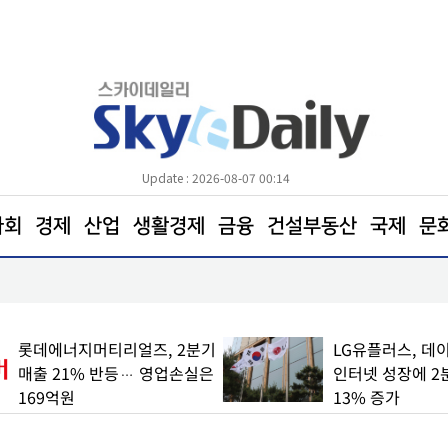
Update : 2026-08-07 00:14
사회
경제
산업
생활경제
금융
건설부동산
국제
문
"‘철도 통합 앱 코레일+’에서 여행 서비스 한눈에 확
롯데에너지머티리얼즈, 2분기
LG유플러스, 데
매출 21% 반등… 영업손실은
인터넷 성장에 2
169억원
13% 증가