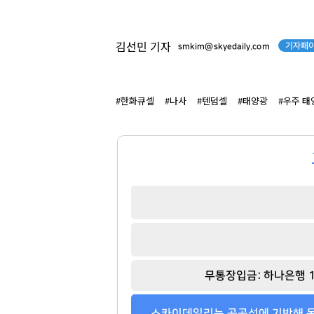
윤재승
윤홍근
[관련 기사]
[관련 기사]
기자페이
김선민 기자
smkim@skyedaily.com
대웅제약
제너시스 BBQ
단독주택
지엔에스주택전시관
팬클럽 참여
팬클럽 참여
#한화큐셀
#나사
#텐덤셀
#태양광
#우주 태
71
364
무통장입금: 하나은행 1
스카이데일리는 공공성에 기반해 독