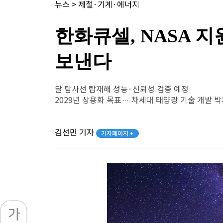
뉴스
>
제철·기계·에너지
한화큐셀, NASA 
보낸다
달 탐사선 탑재해 성능·신뢰성 검증 예정
2029년 상용화 목표… 차세대 태양광 기술 개발 
김선민 기자
기자페이지 +