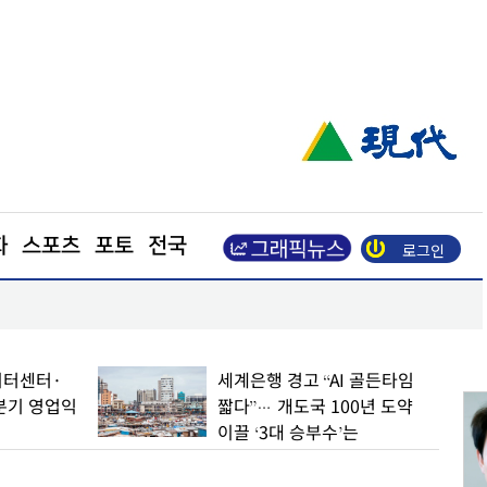
화
스포츠
포토
전국
로그인
인하세요"
코레일, 폭염 대비 선로 현장 점검… 온열질환 예방
이터센터·
세계은행 경고 “AI 골든타임
분기 영업익
짧다”… 개도국 100년 도약
이끌 ‘3대 승부수’는