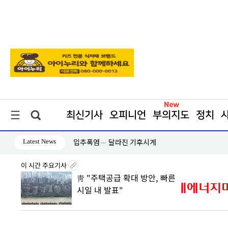
최신기사
오피니언
부의지도
정치
Latest News
↑
입추폭염… 달라진 기후시계
이 시간 주요기사
0조 판
靑 "주택공급 확대 방안, 빠른
 속
시일 내 발표"