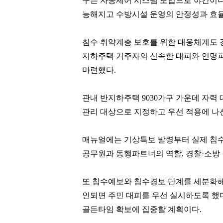
구는 자동제어 시스템 도입으로 야간이
능해지고 수방시설 운영의 안정성과 효
침수 취약계층 보호를 위한 대응체계도
지하주택 거주자의 신속한 대피와 인명피
마련했다
.
관내 반지하주택
9030
가구 가운데 자력
관리 대상으로 지정하고 우선 적용에 나
매뉴얼에는 기상특보 발령부터 실제 침수
공무원과 동행파트너의 역할
,
경찰
·
소방
또 침수예보와 침수경보 단계를 세분화해
인되면 주민 대피를 우선 실시하도록 했
골든타임 확보에 집중할 계획이다
.