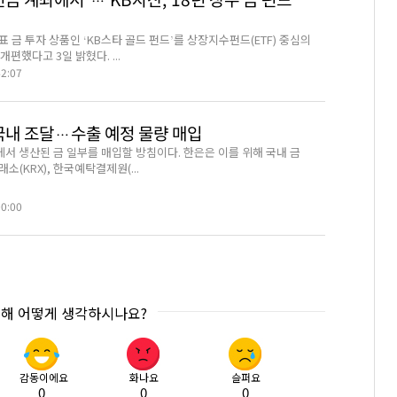
연금 계좌에서”… KB자산, 18년 장수 금 펀드
 금 투자 상품인 ‘KB스타 골드 펀드’를 상장지수펀드(ETF) 중심의
개편했다고 3일 밝혔다. ...
42:07
 국내 조달…수출 예정 물량 매입
서 생산된 금 일부를 매입할 방침이다. 한은은 이를 위해 국내 금
소(KRX), 한국예탁결제원(...
00:00
대해 어떻게 생각하시나요?
감동이에요
화나요
슬퍼요
0
0
0