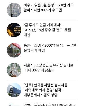
비수기 잊은 8월 분양… 2.8만 가구
쏟아지지만 80%가 수도권
“금 투자도 연금 계좌에서”…
KB자산, 18년 장수 금 펀드 ‘체질
개선’
홈플러스 DIP 2000억 원 입금… 7일
운영 재개 예정
서울시, 소상공인 공유재산 임대료
‘최대 30%’ 더 낮춘다
[단독] 한국동서발전 출자사들
'제멋대로 회사 운영' 심각…
내부통제시스템도 엉망
맞벌이 근로장려금 최대 360만 원…