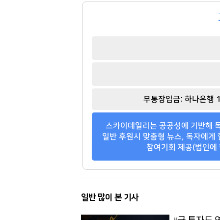
백종원
김재철
[관련 기사]
[관련 기사]
무통장입금: 하나은행 1
더본코리아
동원그룹
트라움하우스 2차
트라움하우스3차
스카이데일리는 공공성에 기반해 독
팬클럽 참여
팬클럽 참여
일반 후원시 맞춤형 뉴스, 독자에게 
참여기회 제공(법인에 
85
100
일반 많이 본 기사