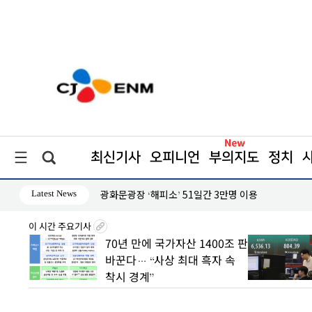
최신기사
오피니언
부의지도
정치
Latest News
원 규모 배전 케이블 공급
광화문광장 ‘해피소’ 51일간 3만명 이용
이 시간 주요기사
 초안
70년 만에 국가자산 1400조 판
 수도
바꾼다… “사상 최대 흑자 속
착시 경계”