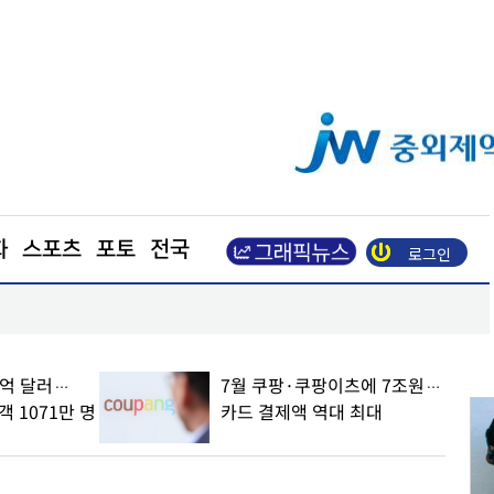
화
스포츠
포토
전국
로그인
정청래 "대표되면 김민석 윤리감찰"… '신천지개입설
9억 달러…
7월 쿠팡·쿠팡이츠에 7조원…
 1071만 명
카드 결제액 역대 최대