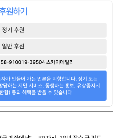
후원하기
정기 후원
일반 후원
이준용
김태원
정상혁
[관련 기사]
[관련 기사]
[관련 기사]
58-910019-39504 스카이데일리
DL
아워홈
신한은행
주택
부천범박힐스테이트5단지
아크로리버파크
자가 만들어 가는 언론을 지향합니다. 정기 또는
팬클럽 참여
팬클럽 참여
팬클럽 참여
할당하는 지면 서비스, 동행하는 홍보, 유상증자시
한함) 등의 혜택을 받을 수 있습니다
120
70
346