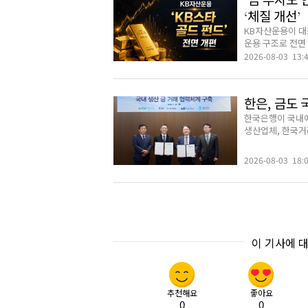
“금 투자도 
‘체질 개선’
KB자산운용이 대표
운용 구조로 전면 
2026-08-03 13:
한은, 금도
한국은행이 국내에
생산업체, 한국거래
2026-08-03 18:
이 기사에 
추천해요
좋아요
0
0