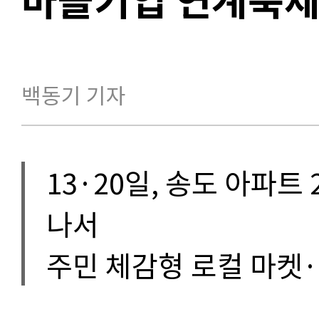
백동기 기자
13·20일, 송도 아파트
나서
주민 체감형 로컬 마켓·