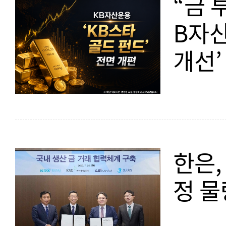
“금 
B자산
개선’
한은,
정 물