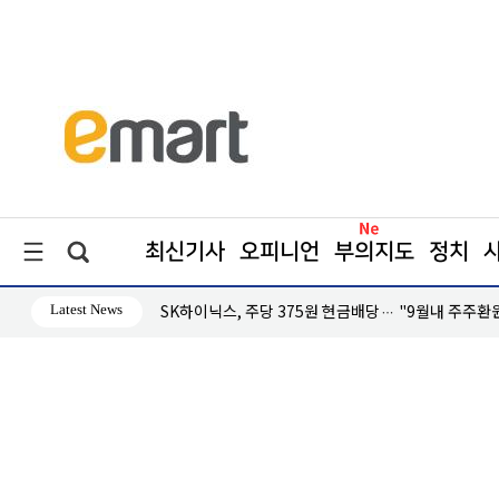
최신기사
오피니언
부의지도
정치
Latest News
대응 '미온적'
SK하이닉스, 주당 375원 현금배당… "9월내 주주환