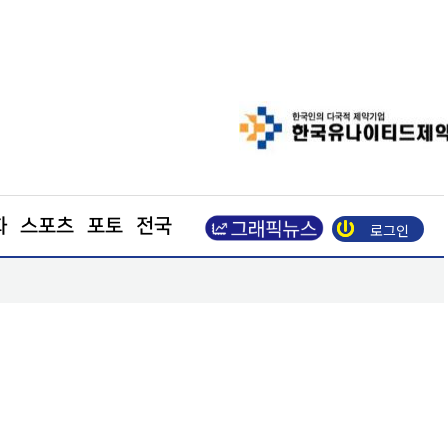
화
스포츠
포토
전국
로그인
수
엘앤에프, 2분기 출하량 역대 최대… 매출 8850억