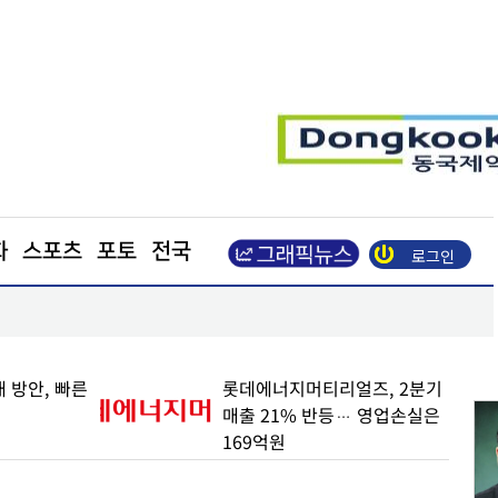
화
스포츠
포토
전국
로그인
업이익 N% 성과급
도심 달구는 폭염… 아스팔트를 식혀라
 방안, 빠른
롯데에너지머티리얼즈, 2분기
매출 21% 반등… 영업손실은
169억원