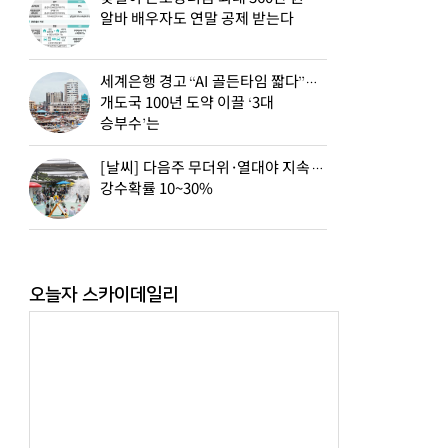
알바 배우자도 연말 공제 받는다
세계은행 경고 “AI 골든타임 짧다”…
개도국 100년 도약 이끌 ‘3대
승부수’는
[날씨] 다음주 무더위·열대야 지속…
강수확률 10~30%
오늘자 스카이데일리