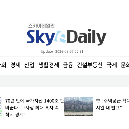
Update : 2026-08-07 02:31
사회
경제
산업
생활경제
금융
건설부동산
국제
문
삼전닉스 소액주주들, 270조 환원 공식 요구… "영
철회해야"
70년 만에 국가자산 1400조 판
靑 "주택공급 확대
바꾼다… “사상 최대 흑자 속
시일 내 발표"
착시 경계”