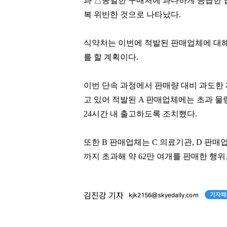
과 △동일한 구매처에 과다하게 공급한 업체
복 위반한 것으로 나타났다.
식약처는 이번에 적발된 판매업체에 대해 
를 할 계획이다.
이번 단속 과정에서 판매량 대비 과도한 재고
방준혁
윤웅섭
고 있어 적발된 A 판매업체에는 초과 물
[관련 기사]
[관련 기사]
24시간 내 출고하도록 조치했다.
넷마블
일동제약
주택
신한엔시모
또한 B 판매업체는 C 의료기관, D 판매
팬클럽 참여
팬클럽 참여
까지 초과해 약 62만 여개를 판매한 행위
349
352
기자페
김진강 기자
kjk2156@skyedaily.com