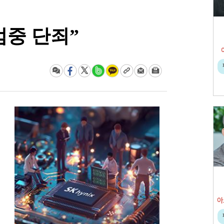
엄중 단죄”
아