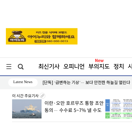
최신기사
오피니언
부의지도
정치
Latest News
[단독] ‘급변하는 기상’… 보다 안전한 하늘길 열린다
이 시간 주요기사
8월7일
이란·오만 호르무즈 통항 초안
丑
동의… 수수료 5~7% 낼 수도