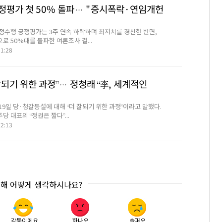
정평가 첫 50% 돌파… "증시폭락·연임개헌
정수행 긍정평가는 3주 연속 하락하며 최저치를 경신한 반면,
 50%대를 돌파한 여론조사 결...
51:28
되기 위한 과정”… 정청래 “李, 세계적인
19일 당·청갈등설에 대해 “더 잘되기 위한 과정”이라고 말했다.
 대표의 “정권은 짧다”...
22:13
대해 어떻게 생각하시나요?
감동이에요
화나요
슬퍼요