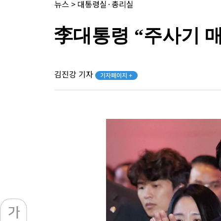
뉴스
>
대통령실·총리실
李대통령 “주사기 매
김진강 기자
기자페이지 +