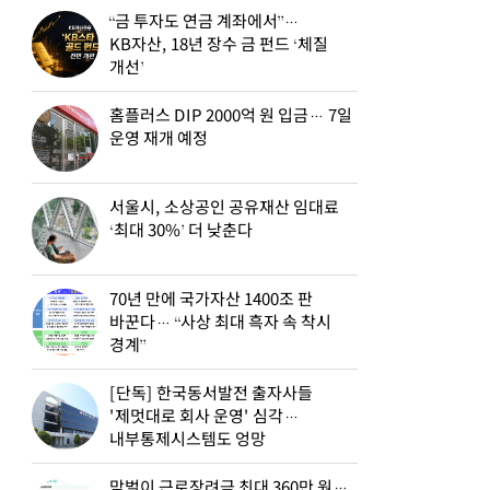
“금 투자도 연금 계좌에서”…
KB자산, 18년 장수 금 펀드 ‘체질
개선’
홈플러스 DIP 2000억 원 입금… 7일
운영 재개 예정
서울시, 소상공인 공유재산 임대료
‘최대 30%’ 더 낮춘다
70년 만에 국가자산 1400조 판
바꾼다… “사상 최대 흑자 속 착시
경계”
[단독] 한국동서발전 출자사들
'제멋대로 회사 운영' 심각…
내부통제시스템도 엉망
맞벌이 근로장려금 최대 360만 원…