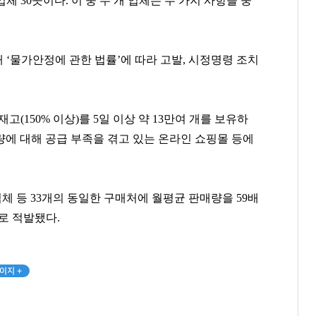
 30곳이다. 이 중 두 개 업체는 두 가지 사항을 중
‘물가안정에 관한 법률’에 따라 고발, 시정명령 조치
(150% 이상)를 5일 이상 약 13만여 개를 보유하
박진영
권성준
오세훈
량에 대해 공급 부족을 겪고 있는 온라인 쇼핑몰 등에
[관련 기사]
[관련 기사]
[관련 기사]
JYP엔터테인먼트
비아 톨레도 파스타바
서울특별시장
단독주택
빌딩
코오롱알앤에프빌라
업체 등 33개의 동일한 구매처에 월평균 판매량을 59배
팬클럽 참여
팬클럽 참여
팬클럽 참여
로 적발됐다.
143
158
365
이지 +