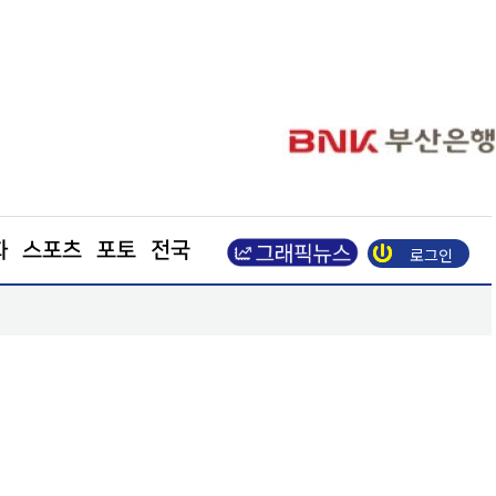
화
스포츠
포토
전국
로그인
장동혁 “부동산 지옥 만든 주범은 이재명 정권”