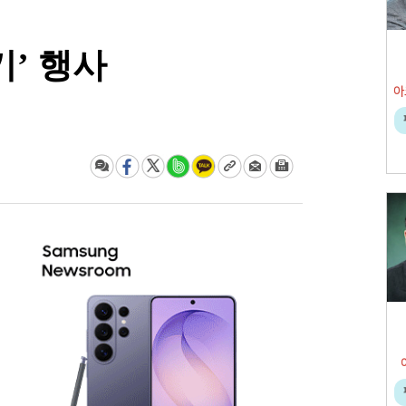
기’ 행사
아