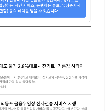
팬클럽 참여
팬클럽 참여
팬클럽 참여
할당하는 지면 서비스, 동행하는 홍보, 유상증자시
한함) 등의 혜택을 받을 수 있습니다
70
71
143
에도 물가 2.8%대로…전기료·기름값 하락이
상승률이 다시 2%대로 내려왔다. 전기료와 석유류, 신선식품 가격이
철의 가격 상승 압력을 눌...
24:36
재외동포 금융위임장 전자전송 서비스 시행
‘디지털 영사인증 금융위임장 서비스’를 시행했다고 4일 밝혔다. 해외