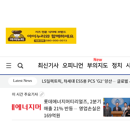
최신기사
오피니언
부의지도
정치
Latest News
·흑자 지속
LS일렉트릭, 차세대 ESS용 PCS 'G2' 양산… 글로벌
이 시간 주요기사
 빠른
롯데에너지머티리얼즈, 2분기
매출 21% 반등… 영업손실은
169억원