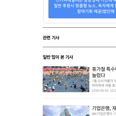
팬클럽 참여
팬클럽 참여
일반 후원시 맞춤형 뉴스, 독자에게 
참여기회 제공(법인에 
364
294
관련 기사
일반 많이 본 기사
휴가철 특수
눌렀다
7월 소비자물가 
하락하며 여름 휴가
2026-08-04 10:
기업은행, 
IBK기업은행이 