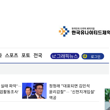
화
스포츠
포토
전국
로그인
장동혁 “부동산 지옥 만든 주범은 이재명 정권”
업 실태 파악”…
정청래 "대표되면 김민석
기업활동조사’
윤리감찰"… '신천지개입설'
역공