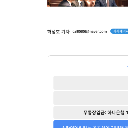
기자페이지
허성호 기자
call0606@naver.com
윤홍근
김범수
[관련 기사]
[관련 기사]
무통장입금: 하나은행 1
제너시스 BBQ
카카오
지엔에스주택전시관
로덴하우스 웨스트빌리지
스카이데일리는 공공성에 기반해 독