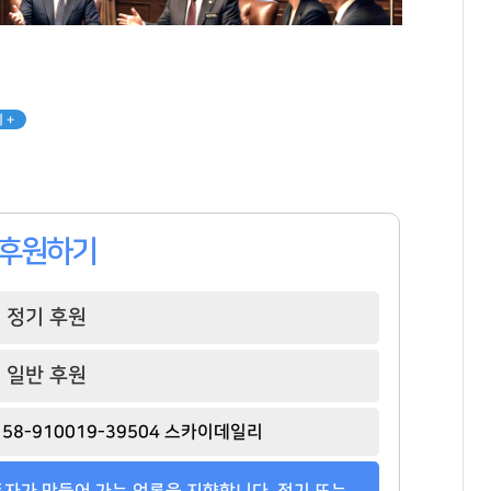
 +
후원하기
정기 후원
일반 후원
김태원
윤재승
박진영
[관련 기사]
[관련 기사]
[관련 기사]
58-910019-39504 스카이데일리
아워홈
대웅제약
JYP엔터테인먼트
부천범박힐스테이트5단지
단독주택
단독주택
자가 만들어 가는 언론을 지향합니다. 정기 또는