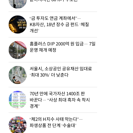
“금 투자도 연금 계좌에서”…
KB자산, 18년 장수 금 펀드 ‘체질
개선’
홈플러스 DIP 2000억 원 입금… 7일
운영 재개 예정
서울시, 소상공인 공유재산 임대료
‘최대 30%’ 더 낮춘다
70년 만에 국가자산 1400조 판
바꾼다… “사상 최대 흑자 속 착시
경계”
“제2의 H지수 사태 막는다”…
파생상품 전 단계 ‘수술대’