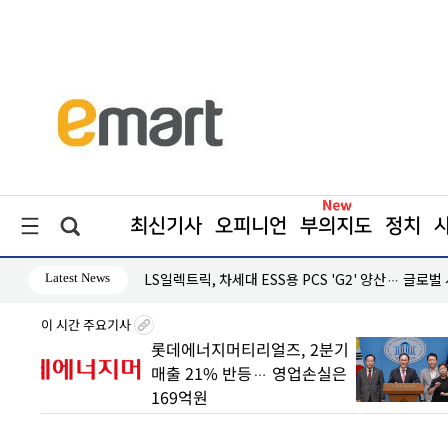
최신기사
오피니언
부의지도
정치
Latest News
·흑자 지속
LS일렉트릭, 차세대 ESS용 PCS 'G2' 양산… 글로벌
이 시간 주요기사
 빠른
롯데에너지머티리얼즈, 2분기
매출 21% 반등… 영업손실은
169억원