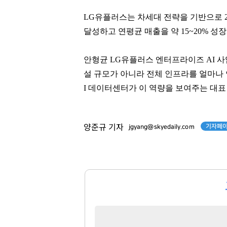
주택
로덴하우스 웨스트빌리지
LG유플러스는 차세대 전략을 기반으로 20
팬클럽 참여
팬클럽 참여
달성하고 연평균 매출을 약 15~20% 성
120
294
안형균 LG유플러스 엔터프라이즈 AI 사
설 규모가 아니라 전체 인프라를 얼마나 
I 데이터센터가 이 역량을 보여주는 대표
기자페이
양준규 기자
jgyang@skyedaily.com