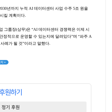
건물
단독주택
서초호반써밋
30년까지 누적 AI 데이터센터 사업 수주 5조 원을
팬클럽 참여
팬클럽 참여
팬클럽 참여
장시킬 계획이다.
76
118
107
업 그룹장(상무)은 “AI 데이터센터 경쟁력은 이제 시
안정적으로 운영할 수 있는지에 달려있다”며 “파주 A
 사례가 될 것”이라고 말했다.
지 +
후원하기
정기 후원