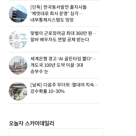
[단독] 한국동서발전 출자사들
'제멋대로 회사 운영' 심각…
내부통제시스템도 엉망
맞벌이 근로장려금 최대 360만 원…
알바 배우자도 연말 공제 받는다
세계은행 경고 “AI 골든타임 짧다”…
개도국 100년 도약 이끌 ‘3대
승부수’는
[날씨] 다음주 무더위·열대야 지속…
강수확률 10~30%
오늘자 스카이데일리