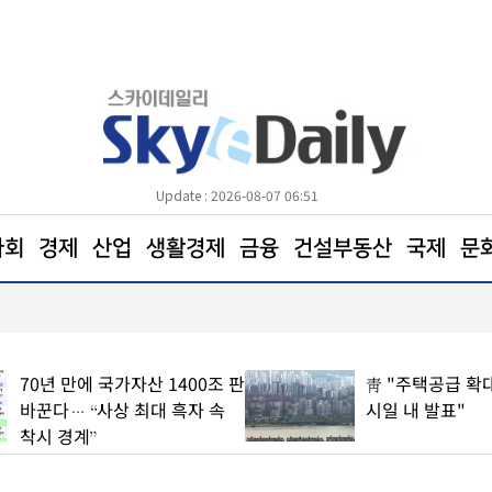
Update : 2026-08-07 06:51
사회
경제
산업
생활경제
금융
건설부동산
국제
문
[단독] ‘급변하는 기상’… 보다 안전한 하늘길 열린다
70년 만에 국가자산 1400조 판
靑 "주택공급 확대
바꾼다… “사상 최대 흑자 속
시일 내 발표"
착시 경계”