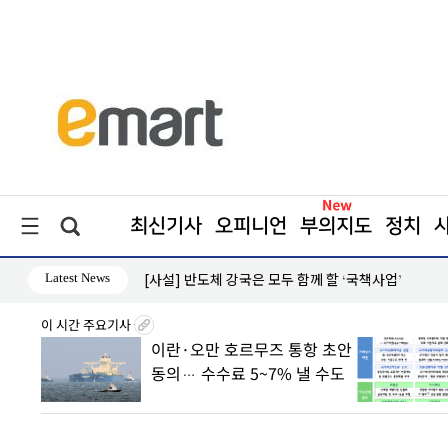
최신기사
오피니언
부의지도
정치
Latest News
좌우한다
[사설] 반도체 강국은 모두 함께 할 ‘국책사업’
이 시간 주요기사
8월7일
이란·오만 호르무즈 통항 초안
丑
동의… 수수료 5~7% 낼 수도