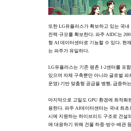
또한 LG유플러스가 확보하고 있는 국내
전력·규모를 확보한다. 파주 AIDC는 2
형 AI 데이터센터로 기능할 수 있다. 현
는 파주가 유일하다.
LG유플러스는 기존 평촌 1·2센터를 포
있으며 자체 구축뿐만 아니라 글로벌 파트
운영) 기반 맞춤형 공급을 병행, 급증하는
마지막으로 고밀도 GPU 환경에 최적화된
용한다. 파주 AI데이터센터는 국내 최
이준용
김범수
시에 지원하는 하이브리드 구조로 건설되고
[관련 기사]
[관련 기사]
에 대응하기 위해 건물 하중·방수·배관 
DL
카카오