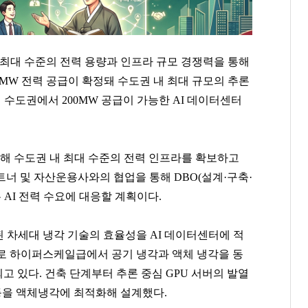
 최대 수준의 전력 용량과 인프라 규모 경쟁력을 통해
00MW 전력 공급이 확정돼 수도권 내 최대 규모의 추론
재 수도권에서 200MW 공급이 가능한 AI 데이터센터
함해 수도권 내 최대 수준의 전력 인프라를 확보하고
너 및 자산운용사와의 협업을 통해 DBO(설계·구축·
 AI 전력 수요에 대응할 계획이다.
 차세대 냉각 기술의 효율성을 AI 데이터센터에 적
초로 하이퍼스케일급에서 공기 냉각과 액체 냉각을 동
정동원
이해욱
곽달원
 있다. 건축 단계부터 추론 중심 GPU 서버의 발열
[관련 기사]
[관련 기사]
[관련 기사]
등을 액체냉각에 최적화해 설계했다.
쇼플레이엔터테인먼트
DL
HK이노엔