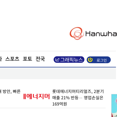
화
스포츠
포토
전국
로그인
삼전닉스 소액주주들, 270조 환원 공식 요구… "영
철회해야"
 방안, 빠른
롯데에너지머티리얼즈, 2분기
매출 21% 반등… 영업손실은
169억원