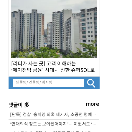
[리더가 사는 곳] 고객 이해하는
‘에이전틱 금융’ 시대… 신한 슈퍼SOL로
승부수
more
多
댓글이
[단독] 경찰 “송치영 의혹 제기자, 소공연 명예훼손 아니다”
“연대의식 정도는 보여줬어야지”… 여권서도 ‘삼전노조 파업 예고’ 비판