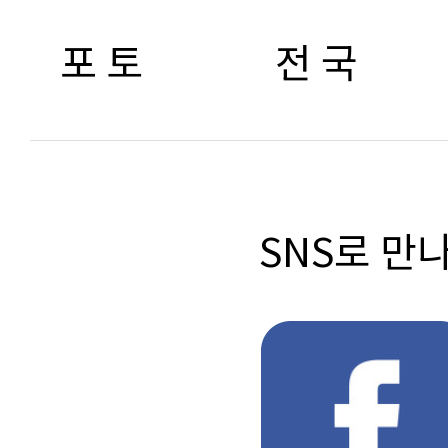
포 토
전 국
SNS로 만