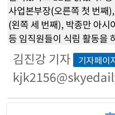
사업본부장(오른쪽 첫 번째), 
(왼쪽 세 번째), 박종만 아
등 임직원들이 식림 활동을 하
김진강 기자
기자페이
kjk2156@skyedail