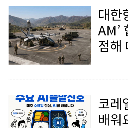
대한항
AM’
점해 
지평 
코레일
배워