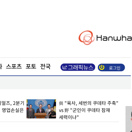
화
스포츠
포토
전국
로그인
영천시의회, 가뭄·응급의료 등 민생현안 송곳 점검
얼즈, 2분기
與 "육사, 세번의 쿠데타 주축"
… 영업손실은
vs 野 "군인이 쿠데타 잠재
세력이냐"