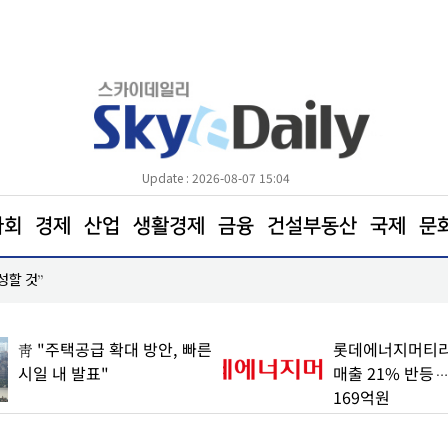
Update : 2026-08-07 15:04
사회
경제
산업
생활경제
금융
건설부동산
국제
문
성할 것”
양천구, 달빛어린이병원 2곳으로 확대
靑 "주택공급 확대 방안, 빠른
롯데에너지머티리
시일 내 발표"
매출 21% 반등
169억원