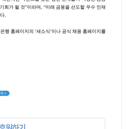
기회가 될 것”이라며, “미래 금융을 선도할 우수 인재
다.
강태영
김범수
홍명보
[관련 기사]
[관련 기사]
[관련 기사]
민은행 홈페이지의 ‘새소식’이나 공식 채용 홈페이지를
NH농협은행
카카오
대한민국 축구 국가대표팀
다가구주택 및 근린생활시설
로덴하우스 웨스트빌리지
타워팰리스
팬클럽 참여
팬클럽 참여
팬클럽 참여
101
294
109
지 +
후원하기