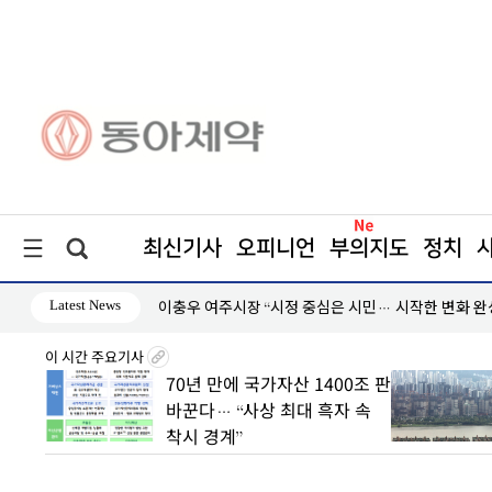
최신기사
오피니언
부의지도
정치
Latest News
이충우 여주시장 “시정 중심은 시민… 시작한 변화 완
이 시간 주요기사
8월7일
70년 만에 국가자산 1400조 판
丑
바꾼다… “사상 최대 흑자 속
착시 경계”