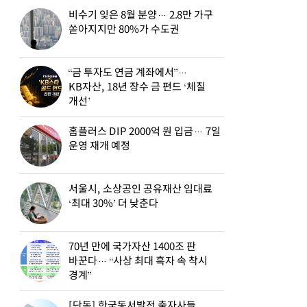
비수기 잊은 8월 분양… 2.8만 가구
쏟아지지만 80%가 수도권
“금 투자도 연금 계좌에서”…
KB자산, 18년 장수 금 펀드 ‘체질
개선’
홈플러스 DIP 2000억 원 입금… 7일
운영 재개 예정
서울시, 소상공인 공유재산 임대료
‘최대 30%’ 더 낮춘다
70년 만에 국가자산 1400조 판
바꾼다… “사상 최대 흑자 속 착시
경계”
[단독] 한국동서발전 출자사들