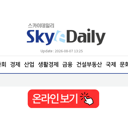
Update : 2026-08-07 13:25
사회
경제
산업
생활경제
금융
건설부동산
국제
문
장기요양 수급자 10명 중 7명 "아파도 살던 집에서"