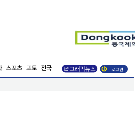
화
스포츠
포토
전국
로그인
강남구, 북미 최대 뷰티박람회서 2845만 달러 수출