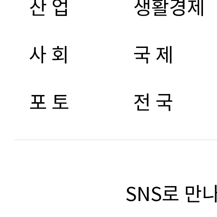
산 업
생활경제
사 회
국 제
포 토
전 국
SNS로 만