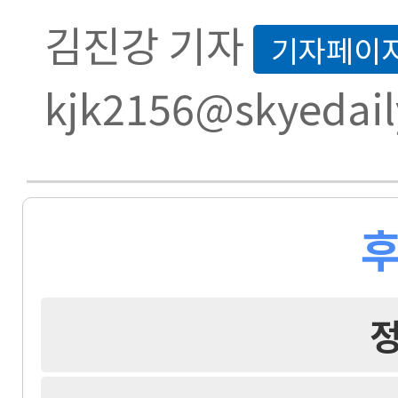
김진강 기자
기자페이
kjk2156@skyedail
후