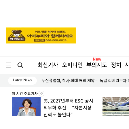
최신기사
오피니언
부의지도
정치
Latest News
087억원 수주
용산구, 생활폐기물 감량 서울 1위
이 시간 주요기사
수
與, 2027년부터 ESG 공시
" vs
의무화 추진… "자본시장
신뢰도 높인다"