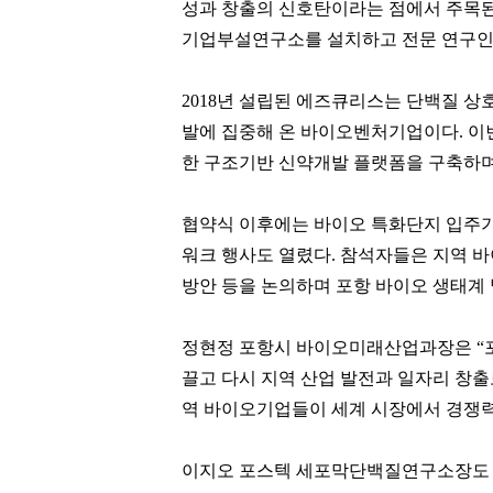
성과 창출의 신호탄이라는 점에서 주목된
기업부설연구소를 설치하고 전문 연구인
2018년 설립된 에즈큐리스는 단백질 상
발에 집중해 온 바이오벤처기업이다. 이
한 구조기반 신약개발 플랫폼을 구축하며
협약식 이후에는 바이오 특화단지 입주
워크 행사도 열렸다. 참석자들은 지역 
방안 등을 논의하며 포항 바이오 생태계 
이만득
박창훈
[관련 기사]
[관련 기사]
정현정 포항시 바이오미래산업과장은 “포
삼천리그룹
신한카드
노블하임
일산두산위브더제니스
끌고 다시 지역 산업 발전과 일자리 창출
역 바이오기업들이 세계 시장에서 경쟁력
팬클럽 참여
팬클럽 참여
98
114
이지오 포스텍 세포막단백질연구소장도 