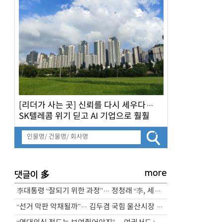
[리더가 사는 곳] 신뢰를 다시 세우다…
SK텔레콤 위기 딛고 AI 기업으로 훨훨
more
多
댓글이
李대통령 “잘되기 위한 과정”… 정청래 “李, 세계적인 지도자”
“선거 막판 악재될까”… 김두겸 국힘 울산시장 후보 ‘기자 폭행’ 논란