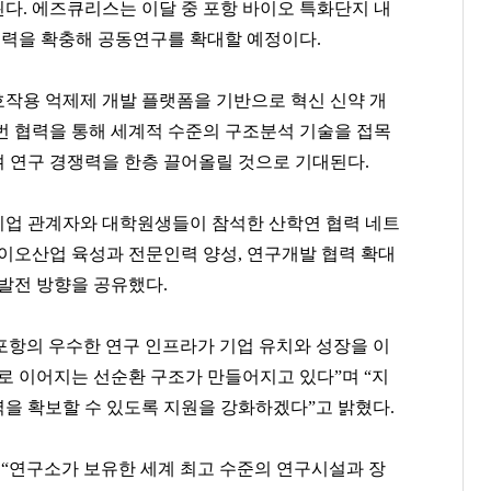
다. 에즈큐리스는 이달 중 포항 바이오 특화단지 내
력을 확충해 공동연구를 확대할 예정이다.
호작용 억제제 개발 플랫폼을 기반으로 혁신 신약 개
번 협력을 통해 세계적 수준의 구조분석 기술을 접목
 연구 경쟁력을 한층 끌어올릴 것으로 기대된다.
기업 관계자와 대학원생들이 참석한 산학연 협력 네트
바이오산업 육성과 전문인력 양성, 연구개발 협력 확대
발전 방향을 공유했다.
강태영
윤홍근
봉중근
[관련 기사]
[관련 기사]
[관련 기사]
항의 우수한 연구 인프라가 기업 유치와 성장을 이
NH농협은행
제너시스 BBQ
LG 트윈스
다가구주택 및 근린생활시설
지엔에스주택전시관
연세힐하우스1
로 이어지는 선순환 구조가 만들어지고 있다”며 “지
을 확보할 수 있도록 지원을 강화하겠다”고 밝혔다.
팬클럽 참여
팬클럽 참여
팬클럽 참여
101
364
68
“연구소가 보유한 세계 최고 수준의 연구시설과 장