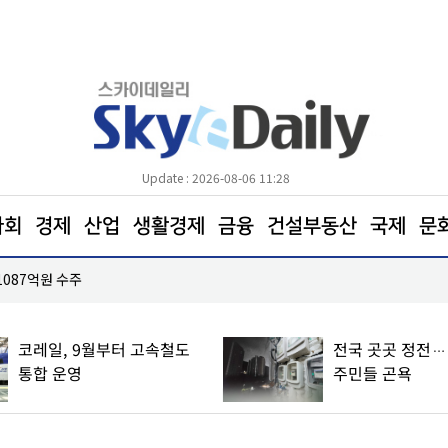
Update : 2026-08-06 11:28
사회
경제
산업
생활경제
금융
건설부동산
국제
문
서초구 ‘살롱in양재천’ 골목형상점가 지정
코레일, 9월부터 고속철도
전국 곳곳 정전…
통합 운영
주민들 곤욕