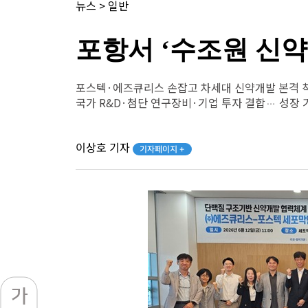
뉴스
>
일반
포항서 ‘수조원 신약
포스텍·에즈큐리스 손잡고 차세대 신약개발 본격 
국가 R&D·첨단 연구장비·기업 투자 결합… 성장 
이상호 기자
기자페이지 +