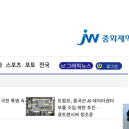
화
스포츠
포토
전국
로그인
양평군, 경기도 첫 소나무재선충병 특별방제구역 지
 극한 폭염 속
트럼프, 중국산 AI 데이터센터
부품 수입 제한 추진…
광트랜시버 정조준