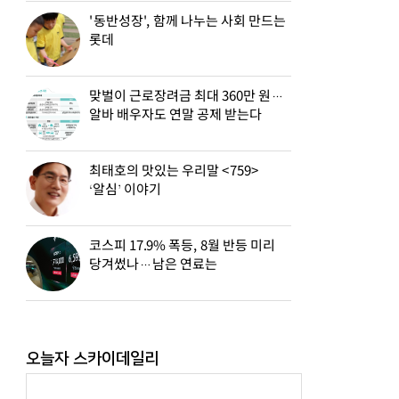
'동반성장', 함께 나누는 사회 만드는
롯데
맞벌이 근로장려금 최대 360만 원…
알바 배우자도 연말 공제 받는다
최태호의 맛있는 우리말 <759>
‘알심’ 이야기
코스피 17.9% 폭등, 8월 반등 미리
당겨썼나…남은 연료는
오늘자 스카이데일리