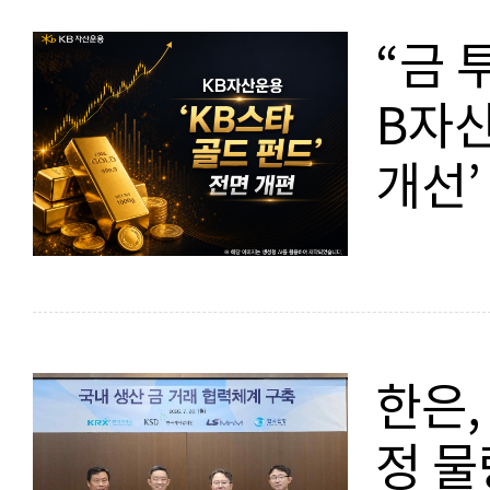
“금 
B자산
개선’
한은,
정 물