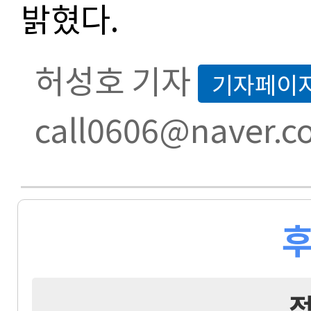
밝혔다.
허성호 기자
기자페이
call0606@naver.c
후