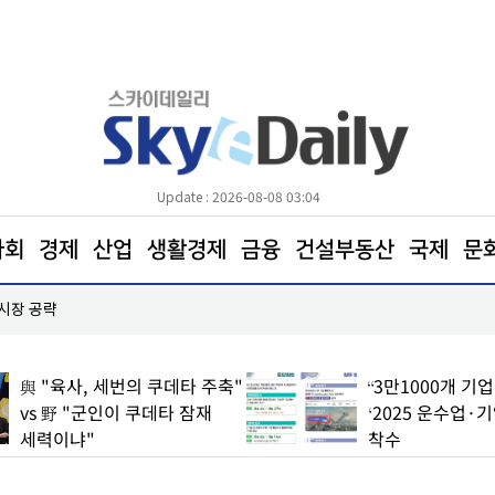
Update : 2026-08-08 03:04
사회
경제
산업
생활경제
금융
건설부동산
국제
문
 시장 공략
한병도 “국민의힘은 주택법안 처리에나 협조하라”
與 "육사, 세번의 쿠데타 주축"
“3만1000개 기
vs 野 "군인이 쿠데타 잠재
‘2025 운수업·
세력이냐"
착수