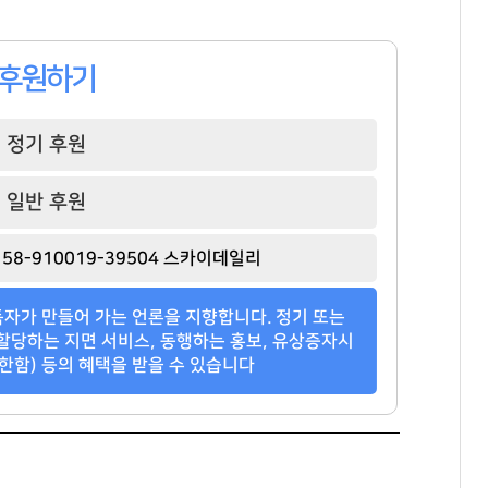
후원하기
정기 후원
최재원
오세훈
박현주
[관련 기사]
[관련 기사]
[관련 기사]
일반 후원
SK그룹
서울특별시장
미래에셋그룹
트라움하우스5차
코오롱알앤에프빌라
월드빌리지
58-910019-39504 스카이데일리
팬클럽 참여
팬클럽 참여
팬클럽 참여
자가 만들어 가는 언론을 지향합니다. 정기 또는
373
365
143
할당하는 지면 서비스, 동행하는 홍보, 유상증자시
한함) 등의 혜택을 받을 수 있습니다