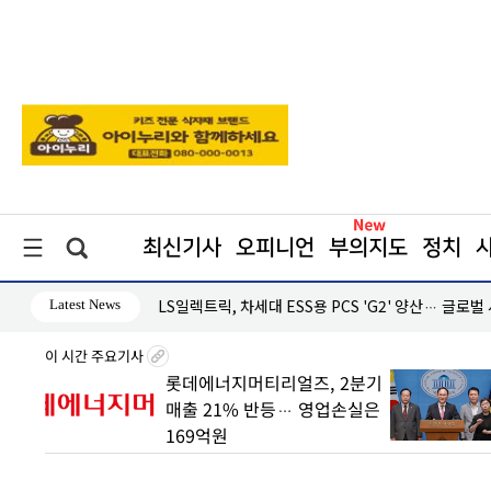
최신기사
오피니언
부의지도
정치
Latest News
·흑자 지속
LS일렉트릭, 차세대 ESS용 PCS 'G2' 양산… 글로벌
이 시간 주요기사
 빠른
롯데에너지머티리얼즈, 2분기
매출 21% 반등… 영업손실은
169억원