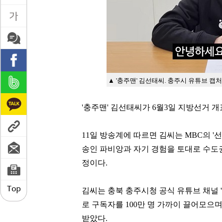
▲ '충주맨' 김선태씨. 충주시 유튜브 캡처
'
충주맨
'
김선태씨가
6
월
3
일 지방선거 
11
일 방송계에 따르면 김씨는
MBC
의
'
송인 파비앙과 자기 경험을 토대로 수도
정이다
.
김씨는 충북 충주시청 공식 유튜브 채널
'
로 구독자를
100
만 명 가까이 끌어모으
받았다
.