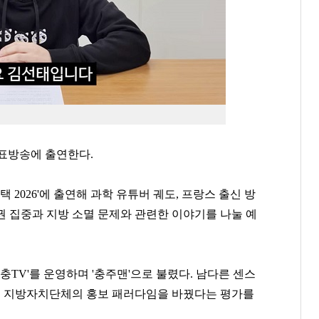
개표방송에 출연한다
.
선택
2026'
에 출연해 과학 유튜버 궤도
,
프랑스 출신 방
권 집중과 지방 소멸 문제와 관련한 이야기를 나눌 예
충
TV'
를 운영하며
'
충주맨
'
으로 불렸다
.
남다른 센스
며 지방자치단체의 홍보 패러다임을 바꿨다는 평가를