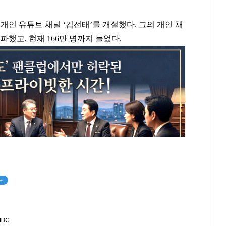
 개인 유튜브 채널
‘
김선태
’
를 개설했다
.
그의 개인 채
돌파했고
,
현재
166
만 명까지 늘었다
.
+
MBC