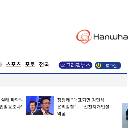
화
스포츠
포토
전국
로그인
장동혁 “부동산 지옥 만든 주범은 이재명 정권”
업 실태 파악”…
정청래 "대표되면 김민석
기업활동조사’
윤리감찰"… '신천지개입설'
역공