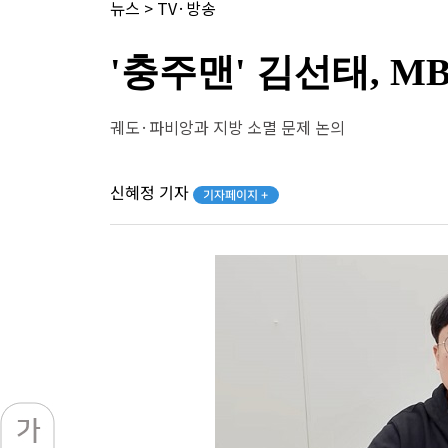
뉴스
>
TV·방송
'충주맨' 김선태, 
궤도·파비앙과 지방 소멸 문제 논의
신혜정 기자
기자페이지 +