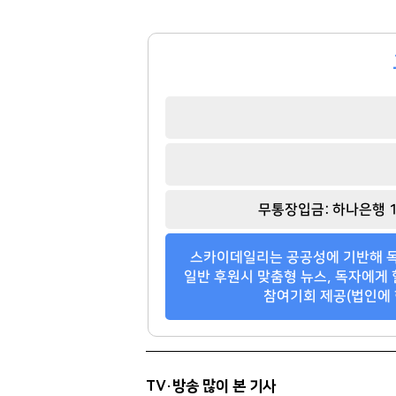
이만득
손흥민
[관련 기사]
[관련 기사]
삼천리그룹
로스앤젤레스 FC
노블하임
트리마제
무통장입금: 하나은행 1
팬클럽 참여
팬클럽 참여
스카이데일리는 공공성에 기반해 독
98
92
일반 후원시 맞춤형 뉴스, 독자에게 
참여기회 제공(법인에 
TV·방송 많이 본 기사