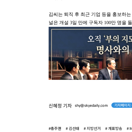
김씨는 퇴직 후 최근 기업 등을 홍보하는
널은 개설
3
일 만에 구독자
100
만 명을 
기자페이지 
신혜정 기자
shy@skyedaily.com
#충주맨
# 김선태
# 지방선거
# 개표방송
# 