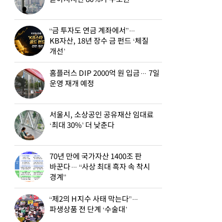
“금 투자도 연금 계좌에서”…
KB자산, 18년 장수 금 펀드 ‘체질
개선’
홈플러스 DIP 2000억 원 입금… 7일
운영 재개 예정
서울시, 소상공인 공유재산 임대료
‘최대 30%’ 더 낮춘다
70년 만에 국가자산 1400조 판
바꾼다… “사상 최대 흑자 속 착시
경계”
“제2의 H지수 사태 막는다”…
파생상품 전 단계 ‘수술대’