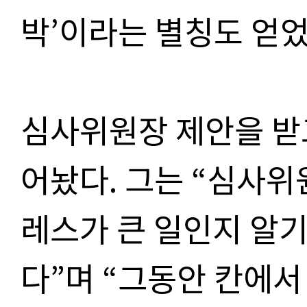
박
’
이라는 별칭도 얻
심사위원장 제안을 받
어놨다
.
그는
“
심사위원
레스가 큰 일인지 알
다
”
며
“
그동안 칸에서 