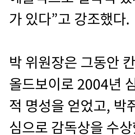
가 있다
”
고 강조했다
.
박 위원장은 그동안 
올드보이로
2004
년 
적 명성을 얻었고
,
박
심으로 감독상을 수