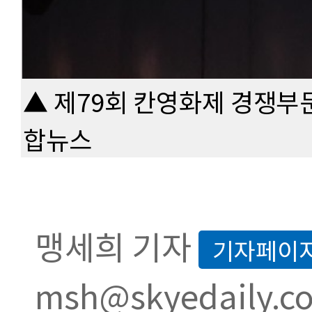
▲ 제79회 칸영화제 경쟁부문
합뉴스
맹세희 기자
기자페이
msh@skyedaily.c