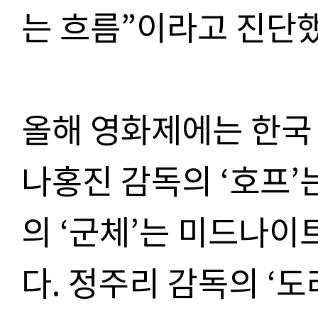
는 흐름
”
이라고 진단
올해 영화제에는 한국
나홍진 감독의
‘
호프
’
의
‘
군체
’
는 미드나이
다
.
정주리 감독의
‘
도