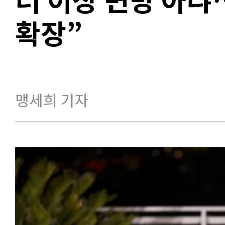
확장”
맹세희 기자