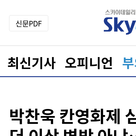
신문PDF
최신기사
오피니언
부
박찬욱 칸영화제 심
더 이상 변방 아냐