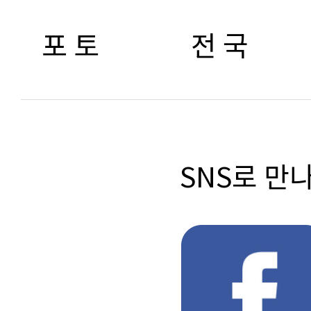
포 토
전 국
SNS로 만