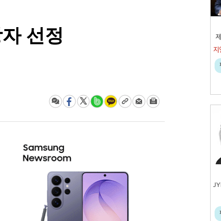
상자 선정
제