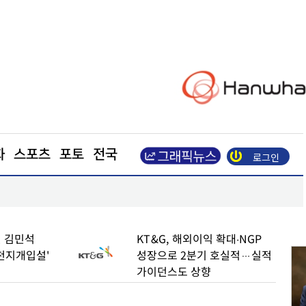
화
스포츠
포토
전국
로그인
수
엘앤에프, 2분기 출하량 역대 최대… 매출 8850억
 김민석
KT&G, 해외이익 확대∙NGP
천지개입설'
성장으로 2분기 호실적…실적
가이던스도 상향