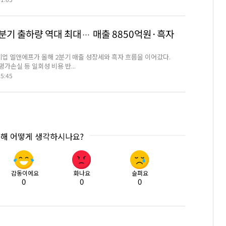
41:05
분기 출하량 역대 최대… 매출 8850억원·흑자
기업 엘앤에프가 올해 2분기 매출 성장세와 흑자 흐름을 이어갔다.
가손실 등 일회성 비용 반...
05:45
대해 어떻게 생각하시나요?
감동이에요
화나요
슬퍼요
0
0
0