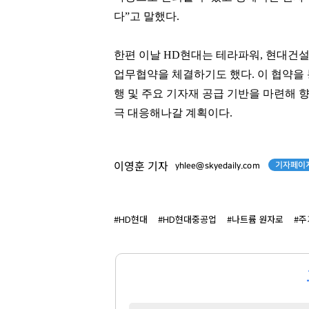
손흥민
김범수
다”고 말했다.
[관련 기사]
[관련 기사]
로스앤젤레스 FC
카카오
트리마제
로덴하우스 웨스트빌리지
한편 이날 HD현대는 테라파워, 현대건설
업무협약을 체결하기도 했다. 이 협약을 
팬클럽 참여
팬클럽 참여
행 및 주요 기자재 공급 기반을 마련해 
92
294
극 대응해나갈 계획이다.
기자페이지
이영훈 기자
yhlee@skyedaily.com
#HD현대
#HD현대중공업
#나트륨 원자로
#주