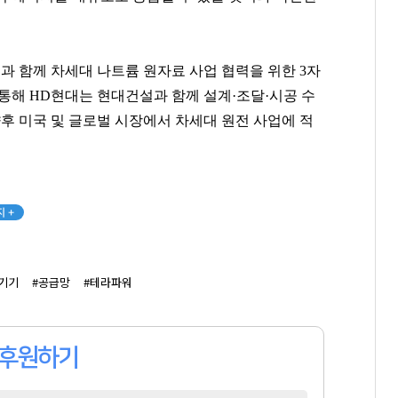
한상우
이환주
권성준
[관련 기사]
[관련 기사]
[관련 기사]
카카오게임즈
KB국민은행
비아 톨레도 파스타바
대지마을3차2단지현대홈타운
은평뉴타운폭포동힐스테이트4-2단지
빌딩
과 함께 차세대 나트륨 원자료 사업 협력을 위한 3자
통해 HD현대는 현대건설과 함께 설계·조달·시공 수
팬클럽 참여
팬클럽 참여
팬클럽 참여
향후 미국 및 글로벌 시장에서 차세대 원전 사업에 적
116
83
158
 +
기기
#공급망
#테라파워
후원하기