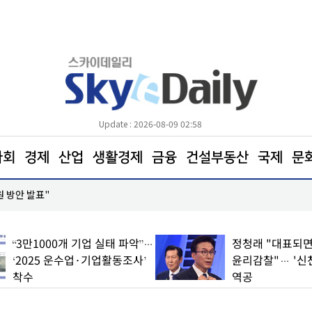
Update : 2026-08-09 02:58
사회
경제
산업
생활경제
금융
건설부동산
국제
문
원 방안 발표"
코레일, 하반기 신입사원 600명 모집… 21일까지 접
“3만1000개 기업 실태 파악”…
정청래 "대표되면
‘2025 운수업·기업활동조사’
윤리감찰"… '신
착수
역공