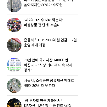
비수기 잊은 8월 분양… 2.8만 가구
쏟아지지만 80%가 수도권
“제2의 H지수 사태 막는다”…
파생상품 전 단계 ‘수술대’
홈플러스 DIP 2000억 원 입금… 7일
운영 재개 예정
70년 만에 국가자산 1400조 판
바꾼다… “사상 최대 흑자 속 착시
경계”
서울시, 소상공인 공유재산 임대료
‘최대 30%’ 더 낮춘다
“금 투자도 연금 계좌에서”…
KB자산, 18년 장수 금 펀드 ‘체질