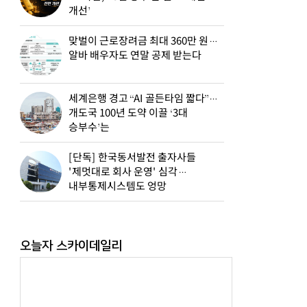
개선’
맞벌이 근로장려금 최대 360만 원…
알바 배우자도 연말 공제 받는다
세계은행 경고 “AI 골든타임 짧다”…
개도국 100년 도약 이끌 ‘3대
승부수’는
[단독] 한국동서발전 출자사들
'제멋대로 회사 운영' 심각…
내부통제시스템도 엉망
오늘자 스카이데일리