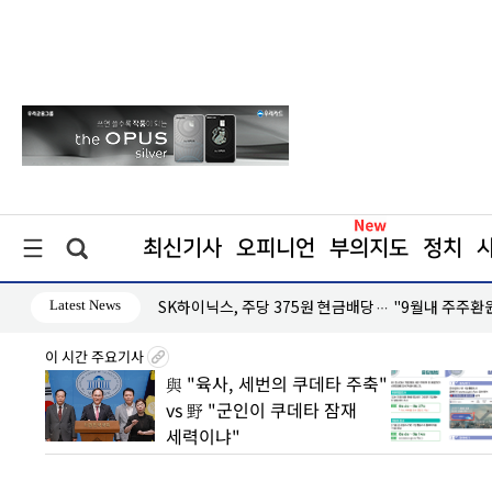
최신기사
오피니언
부의지도
정치
Latest News
대응 '미온적'
SK하이닉스, 주당 375원 현금배당… "9월내 주주환
이 시간 주요기사
2분기
與 "육사, 세번의 쿠데타 주축"
손실은
vs 野 "군인이 쿠데타 잠재
세력이냐"