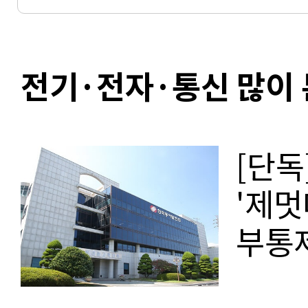
전기·전자·통신 많이 
[단독
'제멋
부통