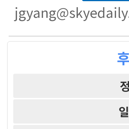
jgyang@skyedaily
후
일