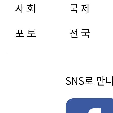
사 회
국 제
포 토
전 국
SNS로 만