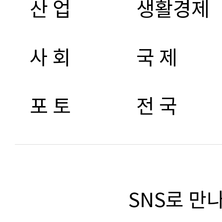
산 업
생활경제
사 회
국 제
포 토
전 국
SNS로 만