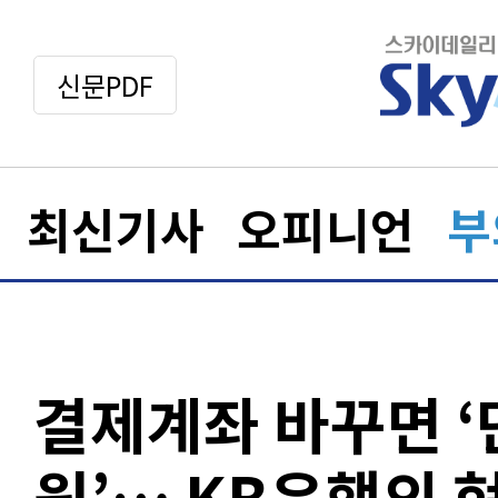
신문PDF
최신기사
오피니언
부
결제계좌 바꾸면 ‘
원’… KB은행의 