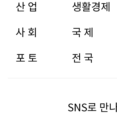
산 업
생활경제
사 회
국 제
포 토
전 국
SNS로 만