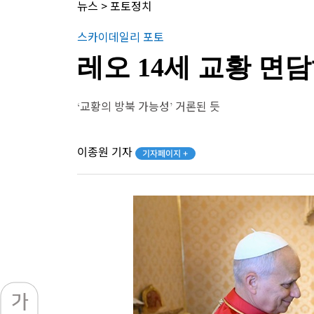
뉴스
>
포토정치
스카이데일리 포토
레오 14세 교황 면
‘교황의 방북 가능성’ 거론된 듯
이종원 기자
기자페이지 +