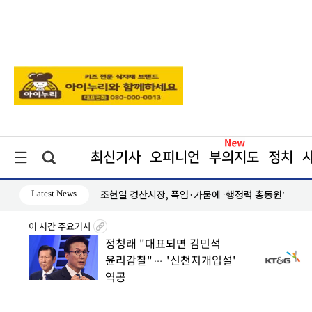
최신기사
오피니언
부의지도
정치
Latest News
영천시 방문의료 ‘촘촘하게’··· 의사가 집으로 찾아
이 시간 주요기사
파악”…
정청래 "대표되면 김민석
조사’
윤리감찰"… '신천지개입설'
역공