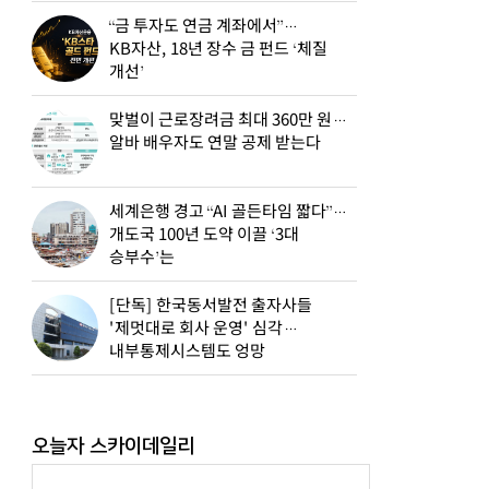
“금 투자도 연금 계좌에서”…
KB자산, 18년 장수 금 펀드 ‘체질
개선’
맞벌이 근로장려금 최대 360만 원…
알바 배우자도 연말 공제 받는다
세계은행 경고 “AI 골든타임 짧다”…
개도국 100년 도약 이끌 ‘3대
승부수’는
[단독] 한국동서발전 출자사들
'제멋대로 회사 운영' 심각…
내부통제시스템도 엉망
오늘자 스카이데일리