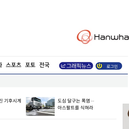
화
스포츠
포토
전국
로그인
포항, 철강·과학기술 넘어 ‘예술산업 도시’로 도약
진 기후시계
도심 달구는 폭염…
아스팔트를 식혀라