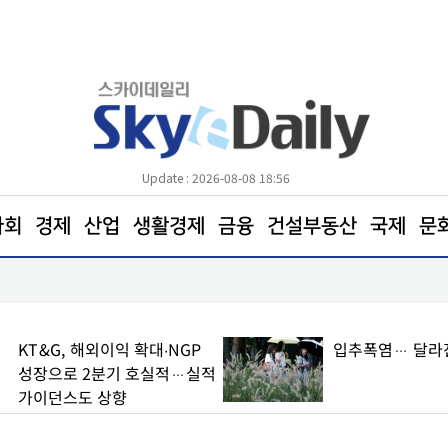
Update : 2026-08-08 18:56
사회
경제
산업
생활경제
금융
건설부동산
국제
문
간다
포항트라우마센터‘마음치유농장’ 참여자 모집
KT&G, 해외이익 확대∙NGP
입추폭염… 달라
성장으로 2분기 호실적…실적
가이던스도 상향