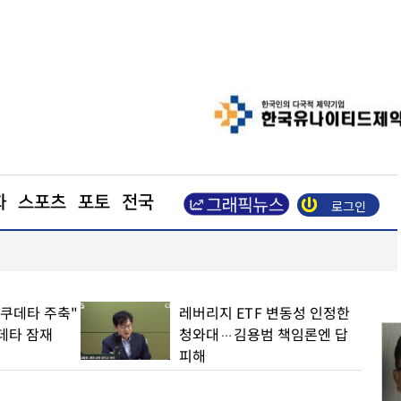
화
스포츠
포토
전국
로그인
보령, 탁소텔 첫 글로벌 매출… 상반기 영업익 21.1
 쿠데타 주축"
레버리지 ETF 변동성 인정한
쿠데타 잠재
청와대…김용범 책임론엔 답
피해