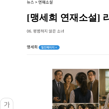
뉴스
>
연재소설
[맹세희 연재소설] 
06. 평범하지 않은 소녀
맹세희
필진페이지 +