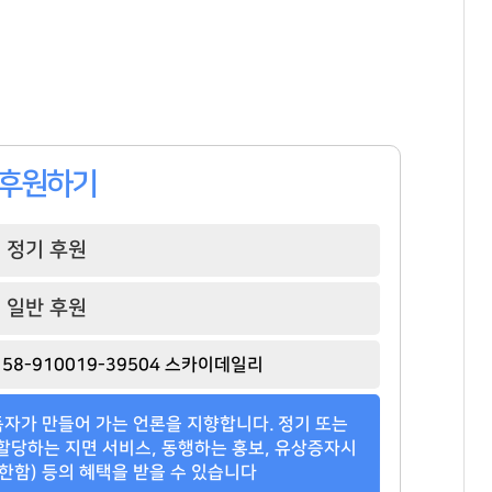
후원하기
정기 후원
일반 후원
강태영
이국노
손흥민
[관련 기사]
[관련 기사]
[관련 기사]
58-910019-39504 스카이데일리
NH농협은행
사이몬
로스앤젤레스 FC
다가구주택 및 근린생활시설
소피아도무스
트리마제
자가 만들어 가는 언론을 지향합니다. 정기 또는
팬클럽 참여
팬클럽 참여
팬클럽 참여
할당하는 지면 서비스, 동행하는 홍보, 유상증자시
한함) 등의 혜택을 받을 수 있습니다
101
30
92