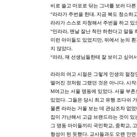
비로 쓸고 마포로 닦는 그녀를 보러 다른
“
라라가 주번을 한대
.
지금 복도 청소하
라라가 스스로 자청해서 주번을 하고 있
“
민라라
,
맨날 잘난 척만 하한다고 말들
이런 아이들도 있었지만
,
뒤에서 눈의 흰
지 않았다
.
“
라라
,
쟤 선생님들한테 잘 보이고 싶어서
라라의 여고 시절은 그렇게 인생의 절정
떨어진 것처럼 그랬던 것은 아니다
.
시작
M
여고는 서울 명동에 있었다
.
서울 부촌
있었다
.
그들은 당시 최고 유행 조다쉬 
물론 라라는 거울 보는 데 관심조차 없
집이 가난해서 고급 브랜드라는 것이 있
그 명동 아이들끼리 국민학교
,
중학교
,
고
형성이 된 듯했다
.
교사들과도 오랜 안면