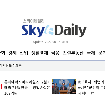
Update : 2026-08-07 08:30
사회
경제
산업
생활경제
금융
건설부동산
국제
문
업이익 N% 성과급
도심 달구는 폭염… 아스팔트를 식혀라
롯데에너지머티리얼즈, 2분기
與 "육사, 세번의
매출 21% 반등… 영업손실은
vs 野 "군인이 
169억원
세력이냐"