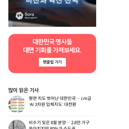
대한민국 명사들
대면 기회를 가져보세요.
팬클럽 가기
많이 읽은 기사
평면 지도 벗어난 대한민국… cm급
‘AI 3차원 입체지도’ 대전환
비수기 잊은 8월 분양… 2.8만 가구
쏟아지지만 80%가 수도권