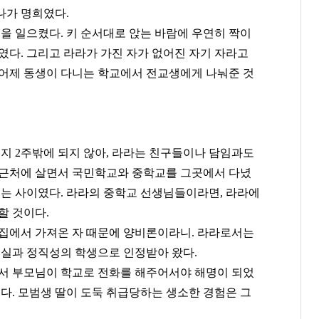
나가 명희였다
.
동을 일으켰다
.
키 순서대로 앉는 바람에 우연히 짝이
거였다
.
그리고 라라가 가진 자가 없어진 자기 자라고
어제 동생이 다니는 학교에서 전교생에게 나눠준 것
 지
2
주밖에 되지 않아
,
라라는 친구들이나 담임과도
 근처에 살면서 국민학교와 중학교를 그곳에서 다녔
있는 사이였다
.
라라의 중학교 선생님들이라면
,
라라에
 할 것이다
.
집에서 가져온 자 때문에 양비론이라니
.
라라로서는
성실과 정직성의 학생으로 인정받아 왔다
.
서 부모님이 학교로 전화를 해주어서야 해명이 되었
했다
.
모범생 딸이 도둑 취급당하는 생소한 경험은 그