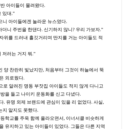
 반 아이들이 몰려왔다
.
고 있대
.”
으니 아이들에겐 놀라운 뉴스였다
.
 하더니 주번을 한댄다
.
신기하지 않니
?
우리 가보자
.”
자위를 드러내 흘깃거리며 딴지를 거는 아이들도 적
 저러는 거지 뭐
.”
인 양 찬란히 빛났지만
,
처음부터 그것이 하늘에서 뚝
은 외로웠다
.
으로 알려진 명동 부잣집 아이들도 적지 않게 다니고
가방을 들고 나이키 운동화를 신고 다녔다
.
었다
.
유명 외제 브랜드에 관심이 있을 리 없었다
.
사실
,
는지 알지도 못했다
.
등학교를 주욱 함께 올라오면서
,
이너서클 비슷하게
을 유지하고 있는 아이들이 있었다
.
그들은 다른 지역