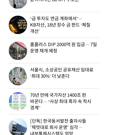
“금 투자도 연금 계좌에서”…
KB자산, 18년 장수 금 펀드 ‘체질
개선’
홈플러스 DIP 2000억 원 입금… 7일
운영 재개 예정
서울시, 소상공인 공유재산 임대료
‘최대 30%’ 더 낮춘다
70년 만에 국가자산 1400조 판
바꾼다… “사상 최대 흑자 속 착시
경계”
[단독] 한국동서발전 출자사들
'제멋대로 회사 운영' 심각…
내부통제시스템도 엉망