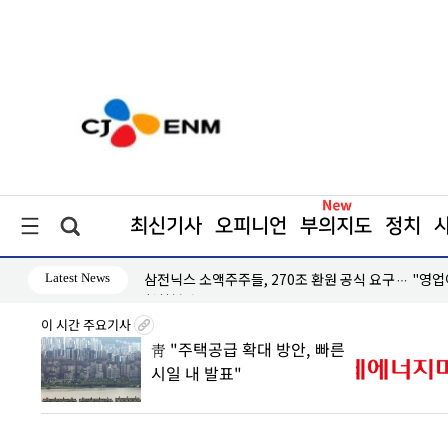
최신기사
오피니언
부의지도
정치
Latest News
삼전닉스 소액주주들, 270조 환원 공식 요구… "영
철회해야"
이 시간 주요기사
0조 판
靑 "주택공급 확대 방안, 빠른
 속
시일 내 발표"