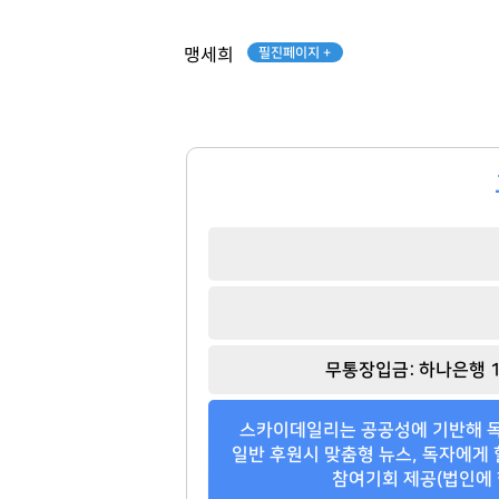
필진페이지 +
맹세희
윤웅섭
이해욱
[관련 기사]
[관련 기사]
무통장입금: 하나은행 1
일동제약
DL
신한엔시모
단독주택
스카이데일리는 공공성에 기반해 독
팬클럽 참여
팬클럽 참여
일반 후원시 맞춤형 뉴스, 독자에게 
참여기회 제공(법인에 
352
118