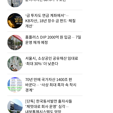
“금 투자도 연금 계좌에서”…
KB자산, 18년 장수 금 펀드 ‘체질
개선’
홈플러스 DIP 2000억 원 입금… 7일
운영 재개 예정
서울시, 소상공인 공유재산 임대료
‘최대 30%’ 더 낮춘다
70년 만에 국가자산 1400조 판
바꾼다… “사상 최대 흑자 속 착시
경계”
[단독] 한국동서발전 출자사들
'제멋대로 회사 운영' 심각…
내부통제시스템도 엉망