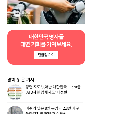
대한민국 명사들
대면 기회를 가져보세요.
팬클럽 가기
많이 읽은 기사
평면 지도 벗어난 대한민국… cm급
‘AI 3차원 입체지도’ 대전환
비수기 잊은 8월 분양… 2.8만 가구
쏟아지지만 80%가 수도권