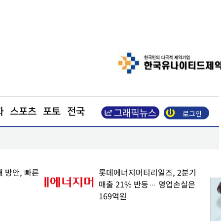
화
스포츠
포토
전국
로그인
업이익 N% 성과급
도심 달구는 폭염… 아스팔트를 식혀라
 방안, 빠른
롯데에너지머티리얼즈, 2분기
매출 21% 반등… 영업손실은
169억원