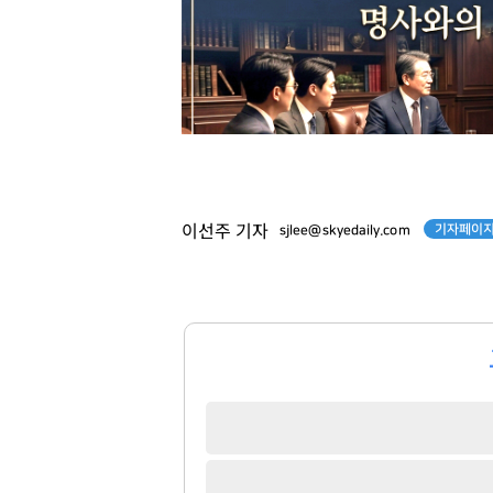
기자페이지
이선주 기자
sjlee@skyedaily.com
윤재승
이국노