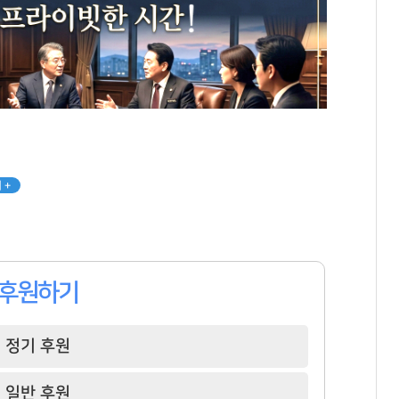
 +
후원하기
정기 후원
일반 후원
강태영
이만득
박진영