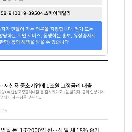
[관련 기사]
[관련 기사]
[관련 기사]
58-910019-39504 스카이데일리
NH농협은행
삼천리그룹
JYP엔터테인먼트
다가구주택 및 근린생활시설
노블하임
단독주택
자가 만들어 가는 언론을 지향합니다. 정기 또는
팬클럽 참여
팬클럽 참여
팬클럽 참여
할당하는 지면 서비스, 동행하는 홍보, 유상증자시
한함) 등의 혜택을 받을 수 있습니다
101
98
143
중·저신용 중소기업에 1조원 고정금리 대출
‘희망On 안심고정금리대출’을 출시했다고 3일 밝혔다. 금리 인상기에
의 이자 부담을 낮추기...
45:58
 받을 돈’ 1조2000억 원…석 달 새 18% 증가