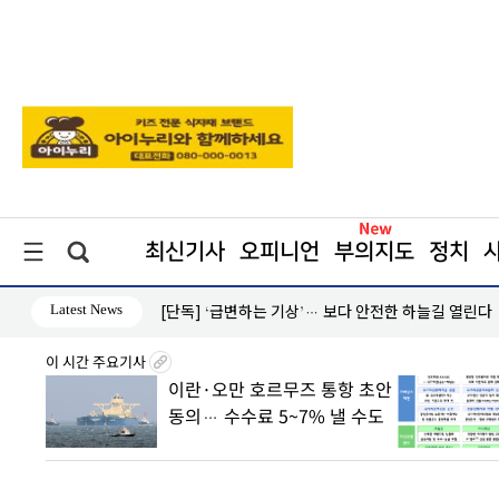
최신기사
오피니언
부의지도
정치
Latest News
[단독] ‘급변하는 기상’… 보다 안전한 하늘길 열린다
이 시간 주요기사
8월7일
이란·오만 호르무즈 통항 초안
丑
동의… 수수료 5~7% 낼 수도