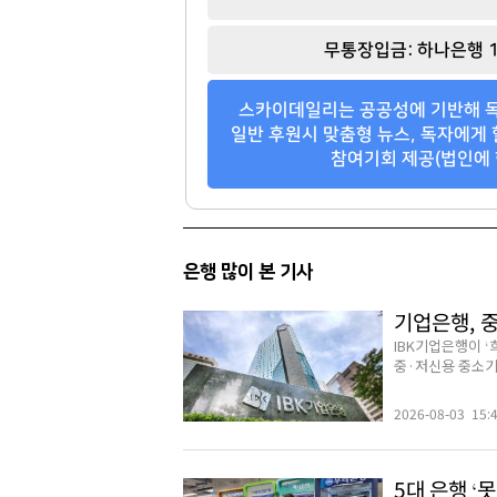
[관련 기사]
[관련 기사]
무통장입금: 하나은행 1
대웅제약
사이몬
단독주택
소피아도무스
스카이데일리는 공공성에 기반해 독
팬클럽 참여
팬클럽 참여
일반 후원시 맞춤형 뉴스, 독자에게 
참여기회 제공(법인에 
71
30
은행 많이 본 기사
기업은행, 
IBK기업은행이 
중·저신용 중소기업
2026-08-03 15:
5대 은행 ‘못