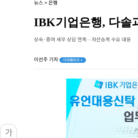
뉴스
>
은행
IBK기업은행, 다솔
상속·증여 세무 상담 연계…자산승계 수요 대응
이선주 기자
기자페이지 +