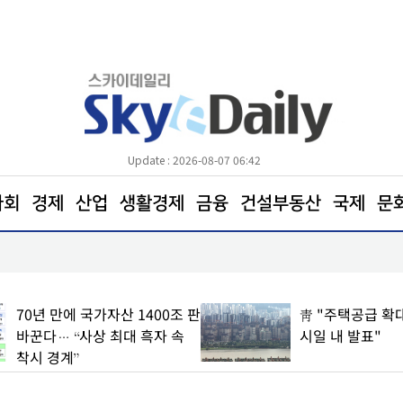
Update : 2026-08-07 06:42
사회
경제
산업
생활경제
금융
건설부동산
국제
문
삼전닉스 소액주주들, 270조 환원 공식 요구… "영
철회해야"
70년 만에 국가자산 1400조 판
靑 "주택공급 확대
바꾼다… “사상 최대 흑자 속
시일 내 발표"
착시 경계”