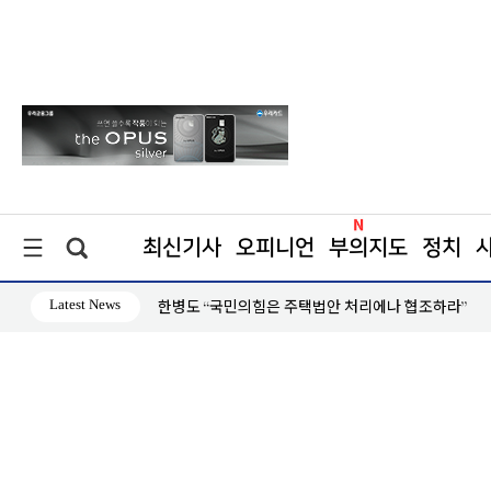
최신기사
오피니언
부의지도
정치
Latest News
장동혁 “부동산 지옥 만든 주범은 이재명 정권”