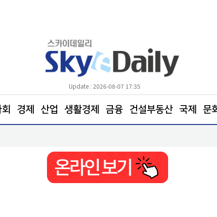
Update : 2026-08-07 17:35
사회
경제
산업
생활경제
금융
건설부동산
국제
문
남양주시 하천·계곡 불법행위 근절 총력