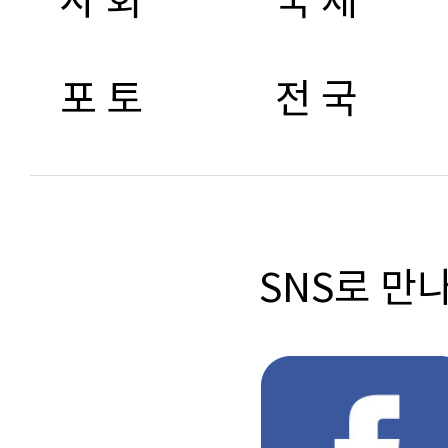
포 토
전 국
SNS로 만