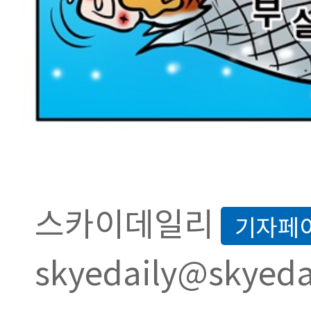
스카이데일리
기자페
skyedaily@skyeda