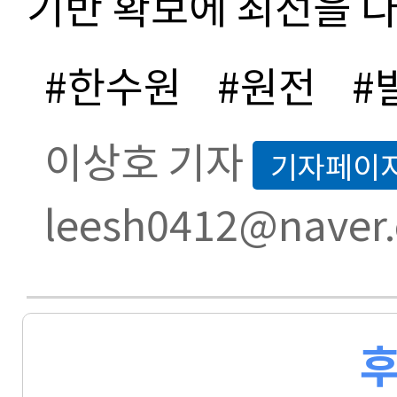
기반 확보에 최선을 다
#한수원
#원전
#
이상호 기자
기자페이
leesh0412@naver
후