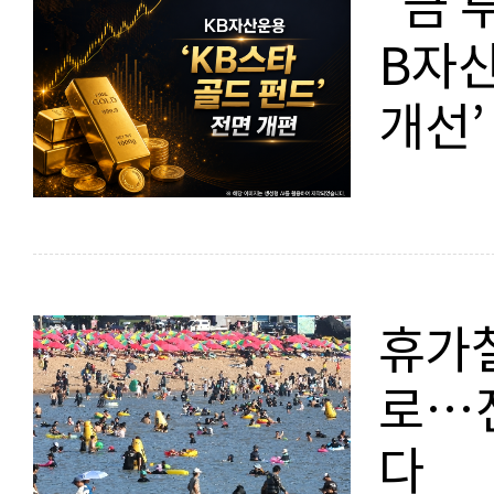
“금 
B자산
개선’
휴가철
로…
다