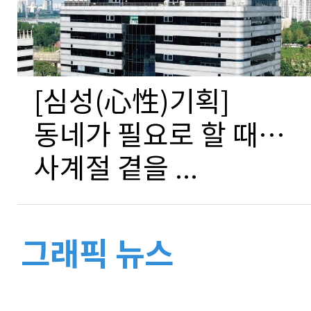
[심성(心性)기획]
동네가 필요로 할 때…
사계절 곁을 ...
그래픽 뉴스