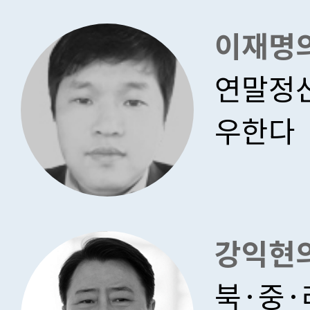
이재명
연말정산
우한다
강익현
북·중·