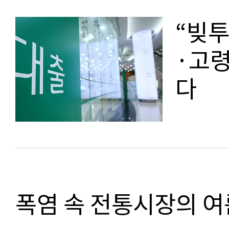
“빚투
·고령
다
폭염 속 전통시장의 