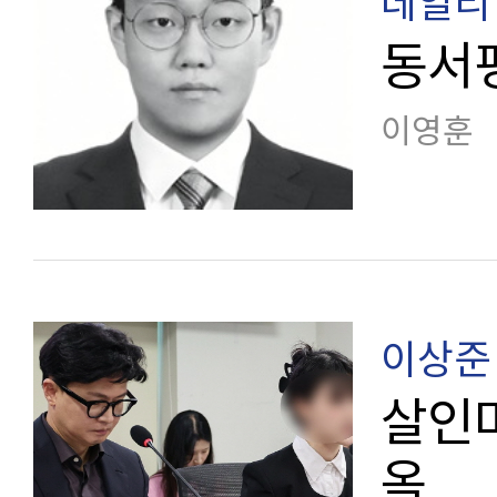
데일리 
동서
이영훈
이상준
살인마
옥