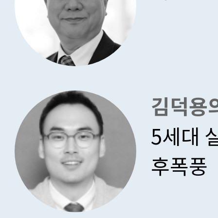
김덕용의
5세대 
후폭풍