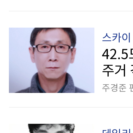
스카이 
42.
주거
주경준 