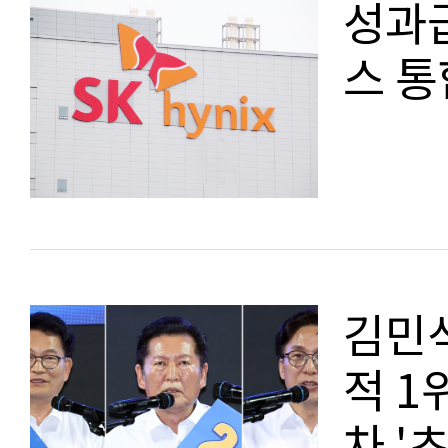
성과급
스 통
김민석
적 1
차 '