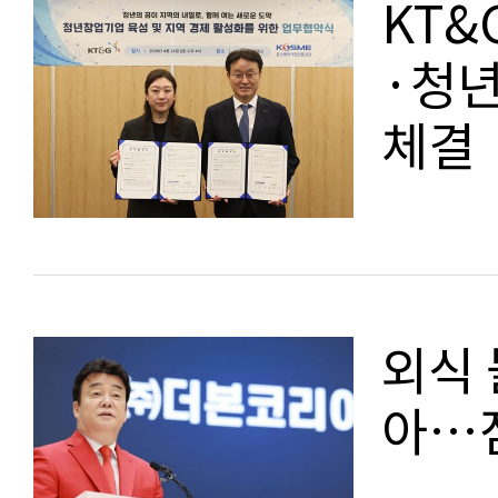
KT&
·청년
체결
외식 
아…점