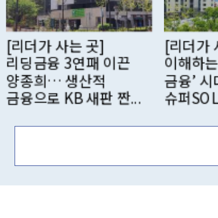
[리더가 사는 곳] 고객
[리더가
이해하는 ‘에이전틱
스페이스
금융’ 시대… 신한
코리아
슈퍼SOL로 승...
한국 ‘0주