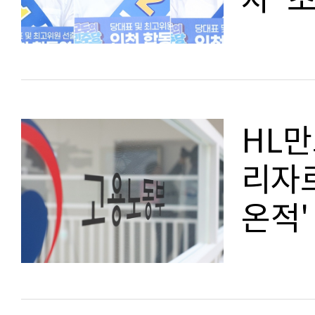
HL만
리자르
온적'