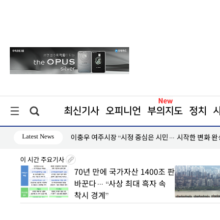
최신기사
오피니언
부의지도
정치
Latest News
이충우 여주시장 “시정 중심은 시민… 시작한 변화 완
이 시간 주요기사
8월7일
70년 만에 국가자산 1400조 판
丑
바꾼다… “사상 최대 흑자 속
착시 경계”