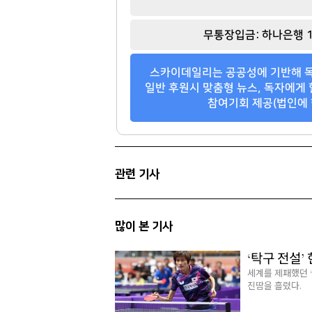
정상혁
김고은
[관련 기사]
[관련 기사]
무통장입금: 하나은행 1
신한은행
BH엔터테인먼트
아크로리버파크
아페르한강
스카이데일리는 공공성에 기반해 독
팬클럽 참여
팬클럽 참여
일반 후원시 맞춤형 뉴스, 독자에게 
참여기회 제공(법인에 
346
81
관련 기사
많이 본 기사
‘탁구 전설’
세계를 제패했던 
진땀을 흘렸다.