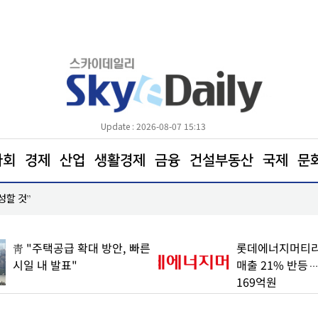
Update : 2026-08-07 15:13
사회
경제
산업
생활경제
금융
건설부동산
국제
문
성할 것”
양천구, 달빛어린이병원 2곳으로 확대
靑 "주택공급 확대 방안, 빠른
롯데에너지머티리
시일 내 발표"
매출 21% 반등
169억원