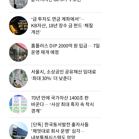
“금 투자도 연금 계좌에서”…
KB자산, 18년 장수 금 펀드 ‘체질
개선’
홈플러스 DIP 2000억 원 입금… 7일
운영 재개 예정
서울시, 소상공인 공유재산 임대료
‘최대 30%’ 더 낮춘다
70년 만에 국가자산 1400조 판
바꾼다… “사상 최대 흑자 속 착시
경계”
[단독] 한국동서발전 출자사들
'제멋대로 회사 운영' 심각…
내부통제시스템도 엉망