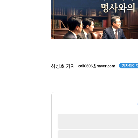
기자페이지
허성호 기자
call0606@naver.com