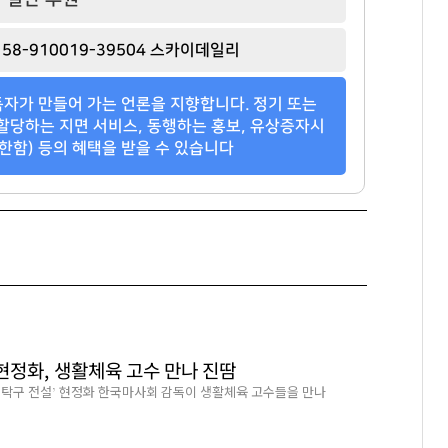
강태영
이해욱
이국노
[관련 기사]
[관련 기사]
[관련 기사]
58-910019-39504 스카이데일리
NH농협은행
DL
사이몬
다가구주택 및 근린생활시설
단독주택
소피아도무스
자가 만들어 가는 언론을 지향합니다. 정기 또는
팬클럽 참여
팬클럽 참여
팬클럽 참여
할당하는 지면 서비스, 동행하는 홍보, 유상증자시
한함) 등의 혜택을 받을 수 있습니다
101
118
30
 현정화, 생활체육 고수 만나 진땀
‘탁구 전설’ 현정화 한국마사회 감독이 생활체육 고수들을 만나