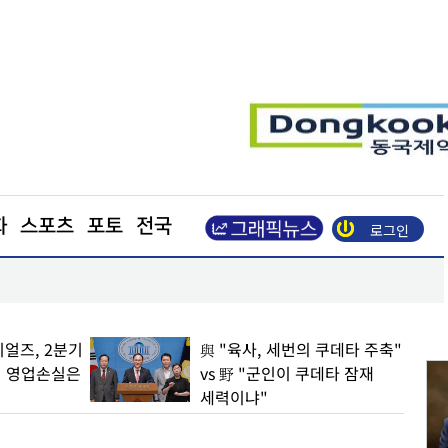
화
스포츠
포토
전국
로그인
영천시의회, 가뭄·응급의료 등 민생현안 송곳 점검
얼즈, 2분기
與 "육사, 세번의 쿠데타 주축"
… 영업손실은
vs 野 "군인이 쿠데타 잠재
세력이냐"